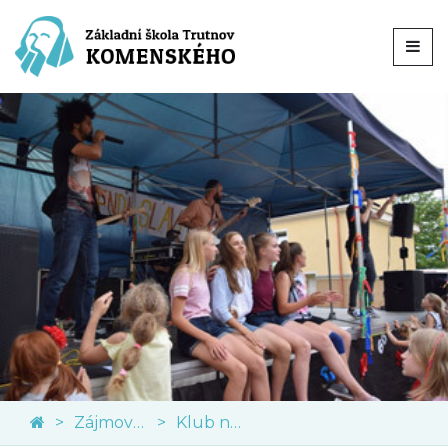
Zájmové kroužky
Klub nadaných dětí