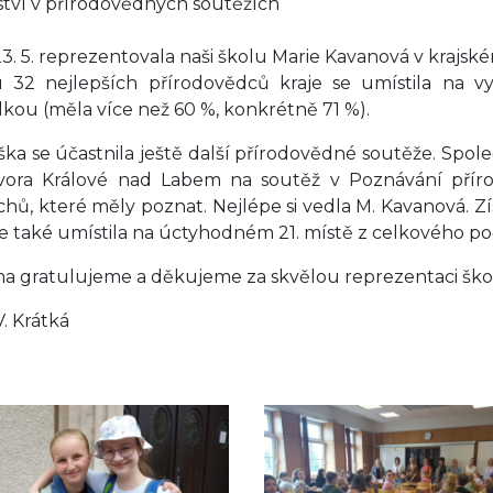
ství v přírodovědných soutěžích
3. 5. reprezentovala naši školu Marie Kavanová v krajsk
 32 nejlepších přírodovědců kraje se umístila na vy
elkou (měla více než 60 %, konkrétně 71 %).
ka se účastnila ještě další přírodovědné soutěže. Společ
ora Králové nad Labem na soutěž v Poznávání přírod
ichů, které měly poznat. Nejlépe si vedla M. Kavanová. Zí
se také umístila na úctyhodném 21. místě z celkového po
 gratulujeme a děkujeme za skvělou reprezentaci škol
V. Krátká