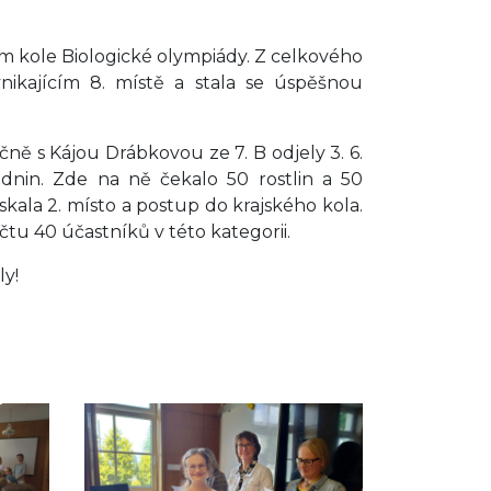
ém kole Biologické olympiády. Z celkového
nikajícím 8. místě a stala se úspěšnou
ně s Kájou Drábkovou ze 7. B odjely 3. 6.
nin. Zde na ně čekalo 50 rostlin a 50
skala 2. místo a postup do krajského kola.
čtu 40 účastníků v této kategorii.
y!