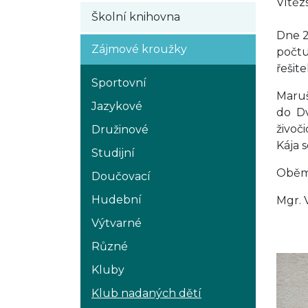
Vítěz
Školní knihovna
Dne 2
Zájmové kroužky
počtu
řešit
Sportovní
Maruš
Jazykové
do Dv
živoč
Družinové
Kája 
Studijní
Oběma
Doučovací
Hudební
Mgr. 
Výtvarné
Různé
Kluby
Klub nadaných dětí