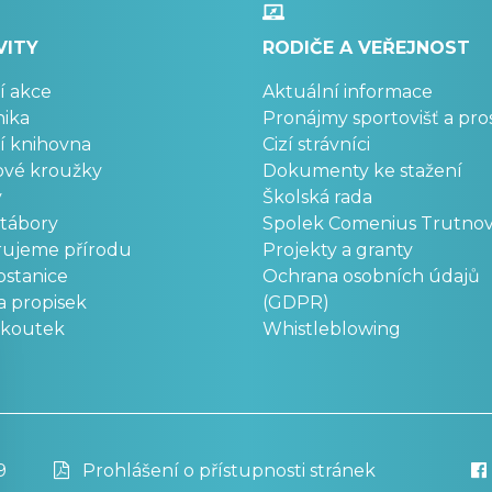
VITY
RODIČE A VEŘEJNOST
í akce
Aktuální informace
ika
Pronájmy sportovišť a pro
í knihovna
Cizí strávníci
ové kroužky
Dokumenty ke stažení
y
Školská rada
 tábory
Spolek Comenius Trutno
rujeme přírodu
Projekty a granty
stanice
Ochrana osobních údajů
a propisek
(GDPR)
okoutek
Whistleblowing
9
Prohlášení o přístupnosti stránek