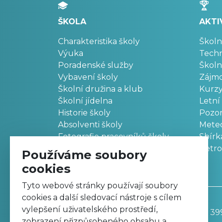
ŠKOLA
AKTI
Charakteristika školy
Školn
Výuka
Techn
Poradenské služby
Školn
Vybavení školy
Zájm
Školní družina a klub
Kurz
Školní jídelna
Letní
Historie školy
Pozo
Absolventi školy
Meteo
Fotografie pracovníků školy
Sbírk
Retr
Používáme soubory
cookies
Tyto webové stránky používají soubory
cookies a další sledovací nástroje s cílem
vylepšení uživatelského prostředí,
Základní škola, Trutnov, Komenského 39
zobrazení přizpůsobeného obsahu a