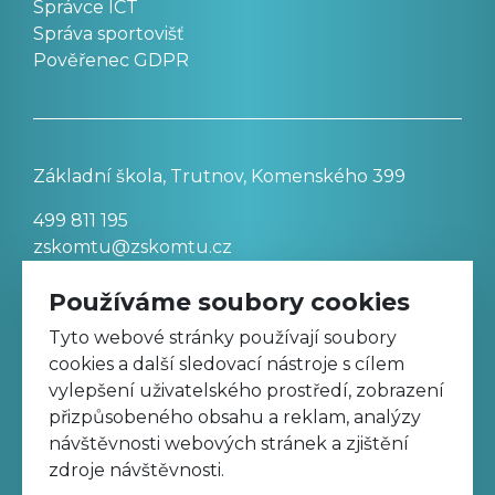
Správce ICT
Správa sportovišť
Pověřenec GDPR
Základní škola, Trutnov, Komenského 399
499 811 195
zskomtu@zskomtu.cz
Používáme soubory cookies
Prohlášení o přístupnosti stránek
Tyto webové stránky používají soubory
cookies a další sledovací nástroje s cílem
Nastavení cookies
vylepšení uživatelského prostředí, zobrazení
přizpůsobeného obsahu a reklam, analýzy
návštěvnosti webových stránek a zjištění
Sledujte nás na Facebooku
zdroje návštěvnosti.