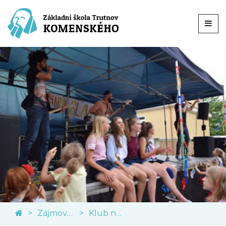
Zájmové kroužky
Klub nadaných dětí