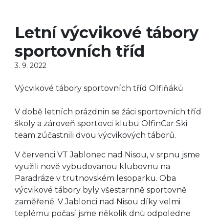
Letní výcvikové tábory
sportovních tříd
3. 9. 2022
Výcvikové tábory sportovních tříd Olfiňáků
V době letních prázdnin se žáci sportovních tříd
školy a zároveň sportovci klubu OlfinCar Ski
team zúčastnili dvou výcvikových táborů.
V červenci VT Jablonec nad Nisou, v srpnu jsme
využili nově vybudovanou klubovnu na
Paradráze v trutnovském lesoparku. Oba
výcvikové tábory byly všestarnně sportovně
zaměřené. V Jablonci nad Nisou díky velmi
teplému počasí jsme několik dnů odpoledne