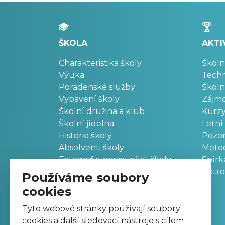
ŠKOLA
AKTI
Charakteristika školy
Školn
Výuka
Techn
Poradenské služby
Školn
Vybavení školy
Zájm
Školní družina a klub
Kurz
Školní jídelna
Letní
Historie školy
Pozo
Absolventi školy
Meteo
Fotografie pracovníků školy
Sbírk
Retr
Používáme soubory
cookies
Tyto webové stránky používají soubory
cookies a další sledovací nástroje s cílem