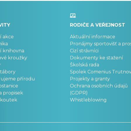
VITY
RODIČE A VEŘEJNOST
í akce
Aktuální informace
ika
Pronájmy sportovišť a pro
í knihovna
Cizí strávníci
ové kroužky
Dokumenty ke stažení
y
Školská rada
 tábory
Spolek Comenius Trutno
rujeme přírodu
Projekty a granty
stanice
Ochrana osobních údajů
a propisek
(GDPR)
okoutek
Whistleblowing