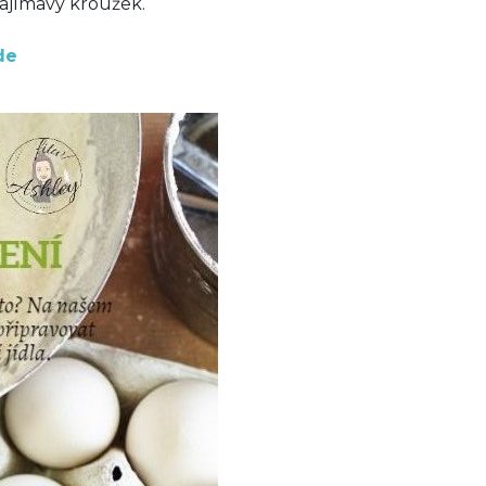
 zajímavý kroužek.
de