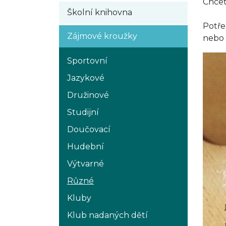
Chcet
Školní knihovna
Potře
Zájmové kroužky
nebo 
Sportovní
Jazykové
Družinové
Studijní
Doučovací
Hudební
Výtvarné
Různé
Kluby
Klub nadaných dětí