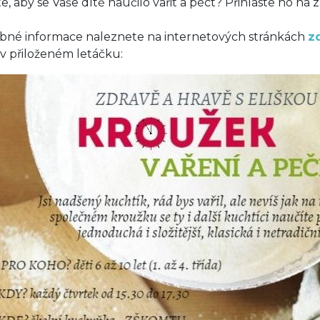
e, aby se Vaše dítě naučilo vařit a péct? Přihlaste ho na
bné informace naleznete na internetových stránkách
z
v přiloženém letáčku: