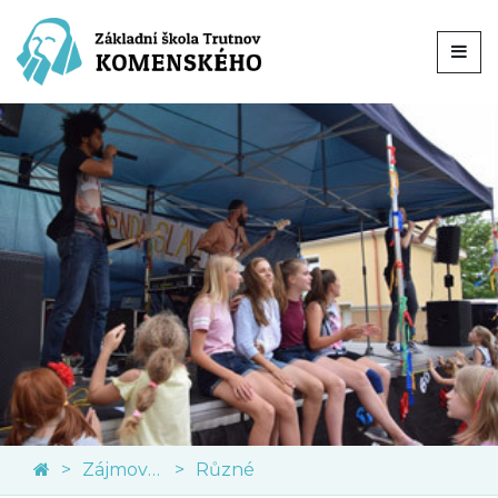
Zájmové kroužky
Různé