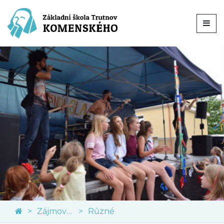
Zájmové kroužky
Různé