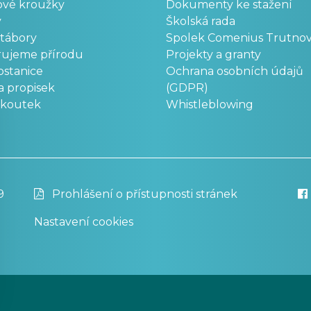
ové kroužky
Dokumenty ke stažení
y
Školská rada
 tábory
Spolek Comenius Trutno
rujeme přírodu
Projekty a granty
stanice
Ochrana osobních údajů
a propisek
(GDPR)
okoutek
Whistleblowing
9
Prohlášení o přístupnosti stránek
Nastavení cookies