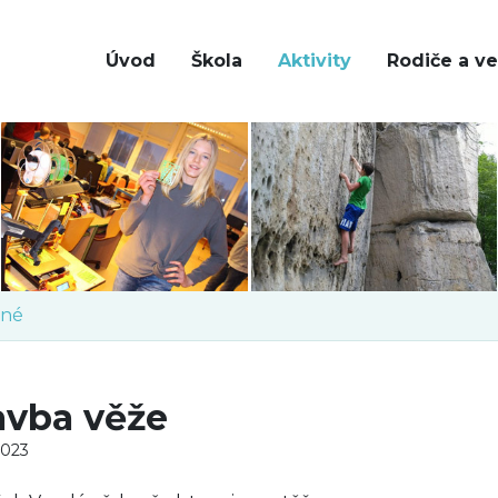
Úvod
Škola
Aktivity
Rodiče a ve
né
avba věže
2023