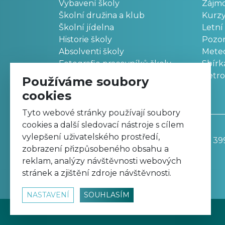
Vybavení školy
Zájm
Školní družina a klub
Kurz
Školní jídelna
Letní
Historie školy
Pozo
Absolventi školy
Meteo
Fotografie pracovníků školy
Sbírk
Retr
Používáme soubory
cookies
Tyto webové stránky používají soubory
cookies a další sledovací nástroje s cílem
vylepšení uživatelského prostředí,
Základní škola, Trutnov, Komenského 39
zobrazení přizpůsobeného obsahu a
499 811 195
reklam, analýzy návštěvnosti webových
zskomtu@zskomtu.cz
stránek a zjištění zdroje návštěvnosti.
NASTAVENÍ
SOUHLASÍM
© 2026
www.zskomtu.cz