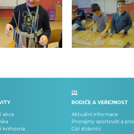
VITY
RODIČE A VEŘEJNOST
í akce
Aktuální informace
ika
Pronájmy sportovišť a pro
í knihovna
Cizí strávníci