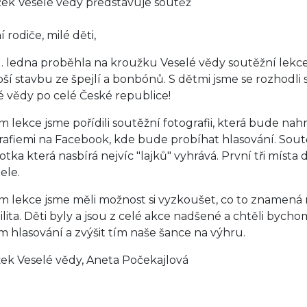
ek Veselé vědy představuje soutěž
 rodiče, milé děti,
1. ledna proběhla na kroužku Veselé vědy soutěžní lekce
pší stavbu ze špejlí a bonbónů. S dětmi jsme se rozhodli
é vědy po celé České republice!
 lekce jsme pořídili soutěžní fotografii, která bude nah
rafiemi na Facebook, kde bude probíhat hlasování. Soutěž
, fotka která nasbírá nejvíc "lajků" vyhrává. První tři m
ele.
 lekce jsme měli možnost si vyzkoušet, co to znamená
bilita. Děti byly a jsou z celé akce nadšené a chtěli byc
 hlasování a zvýšit tím naše šance na výhru.
ek Veselé vědy, Aneta Počekajlová