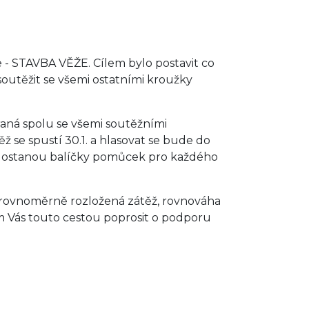
 - STAVBA VĚŽE. Cílem bylo postavit co
 soutěžit se všemi ostatními kroužky
raná spolu se všemi soutěžními
 se spustí 30.1. a hlasovat se bude do
ísta dostanou balíčky pomůcek pro každého
 rovnoměrně rozložená zátěž, rovnováha
hom Vás touto cestou poprosit o podporu