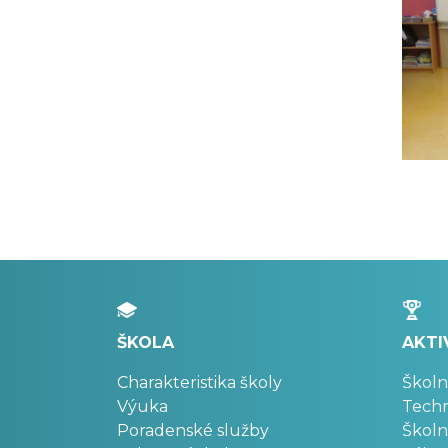
ŠKOLA
AKTI
Charakteristika školy
Školn
Výuka
Techn
Poradenské služby
Školn