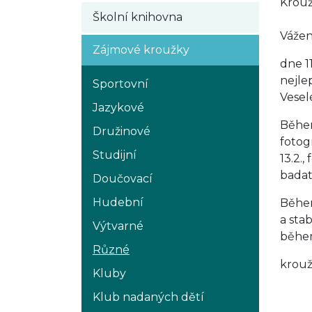
Krouž
Školní knihovna
Vážení
Zájmové kroužky
dne 1
nejle
Sportovní
Vesel
Jazykové
Během
Družinové
fotog
Studijní
13.2.
badat
Doučovací
Hudební
Během
a sta
Výtvarné
během
Různé
krouž
Kluby
Klub nadaných dětí