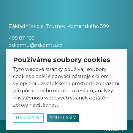
Základní škola, Trutnov, Komenského 399
499 811 195
zskomtu@zskomtu.cz
Používáme soubory cookies
Prohlášení o přístupnosti stránek
Tyto webové stránky používají soubory
cookies a další sledovací nástroje s cílem
Nastavení cookies
vylepšení uživatelského prostředí, zobrazení
přizpůsobeného obsahu a reklam, analýzy
návštěvnosti webových stránek a zjištění
Sledujte nás na Facebooku
zdroje návštěvnosti.
NASTAVENÍ
SOUHLASÍM
© 2026
www.zskomtu.cz