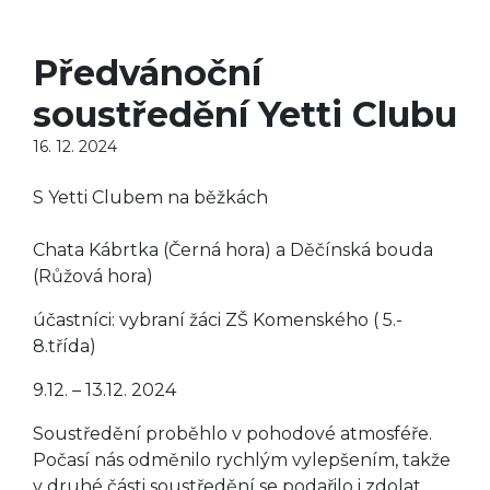
Předvánoční
soustředění Yetti Clubu
16. 12. 2024
S Yetti Clubem na běžkách
Chata Kábrtka (Černá hora) a Děčínská bouda
(Růžová hora)
účastníci: vybraní žáci ZŠ Komenského ( 5.-
8.třída)
9.12. – 13.12. 2024
Soustředění proběhlo v pohodové atmosféře.
Počasí nás odměnilo rychlým vylepšením, takže
v druhé části soustředění se podařilo i zdolat