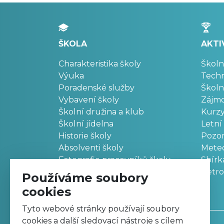
ŠKOLA
AKTI
Charakteristika školy
Školn
Výuka
Techn
Poradenské služby
Školn
Vybavení školy
Zájm
Školní družina a klub
Kurz
Školní jídelna
Letní
Historie školy
Pozo
Absolventi školy
Meteo
Fotografie pracovníků školy
Sbírk
Retr
Používáme soubory
cookies
Tyto webové stránky používají soubory
cookies a další sledovací nástroje s cílem