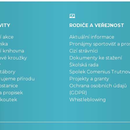
VITY
RODIČE A VEŘEJNOST
í akce
Aktuální informace
ika
Pronájmy sportovišť a pro
í knihovna
Cizí strávníci
ové kroužky
Dokumenty ke stažení
y
Školská rada
 tábory
Spolek Comenius Trutno
rujeme přírodu
Projekty a granty
stanice
Ochrana osobních údajů
a propisek
(GDPR)
okoutek
Whistleblowing