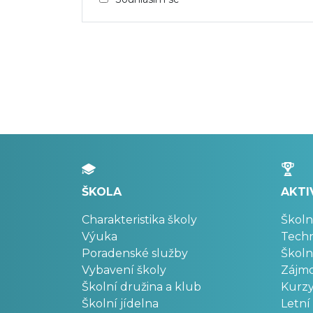
ŠKOLA
AKTI
Charakteristika školy
Školn
Výuka
Techn
Poradenské služby
Školn
Vybavení školy
Zájm
Školní družina a klub
Kurz
Školní jídelna
Letní