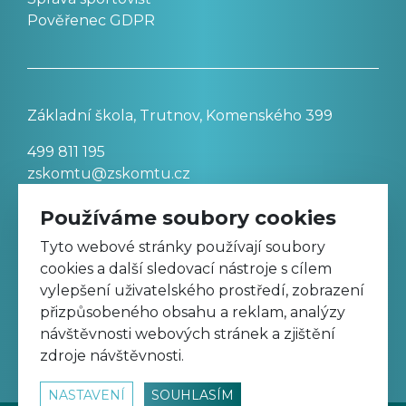
Pověřenec GDPR
Základní škola, Trutnov, Komenského 399
499 811 195
zskomtu@zskomtu.cz
Používáme soubory cookies
Prohlášení o přístupnosti stránek
Tyto webové stránky používají soubory
cookies a další sledovací nástroje s cílem
Nastavení cookies
vylepšení uživatelského prostředí, zobrazení
přizpůsobeného obsahu a reklam, analýzy
návštěvnosti webových stránek a zjištění
Sledujte nás na Facebooku
zdroje návštěvnosti.
NASTAVENÍ
SOUHLASÍM