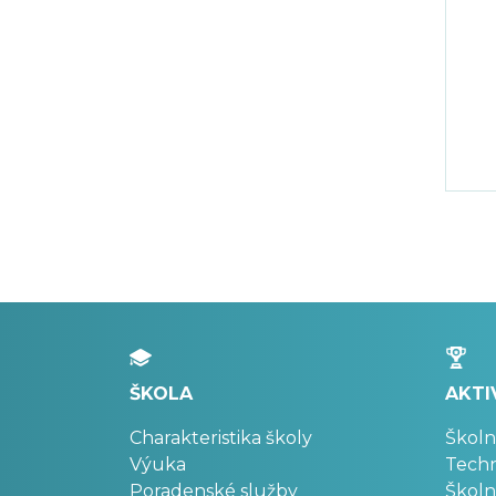
ŠKOLA
AKTI
Charakteristika školy
Školn
Výuka
Techn
Poradenské služby
Školn