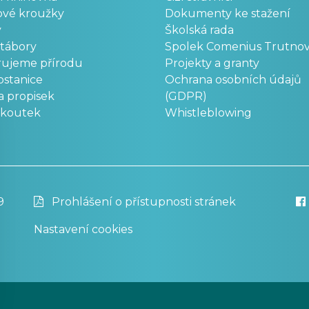
ové kroužky
Dokumenty ke stažení
y
Školská rada
 tábory
Spolek Comenius Trutno
rujeme přírodu
Projekty a granty
stanice
Ochrana osobních údajů
a propisek
(GDPR)
okoutek
Whistleblowing
9
Prohlášení o přístupnosti stránek
Nastavení cookies