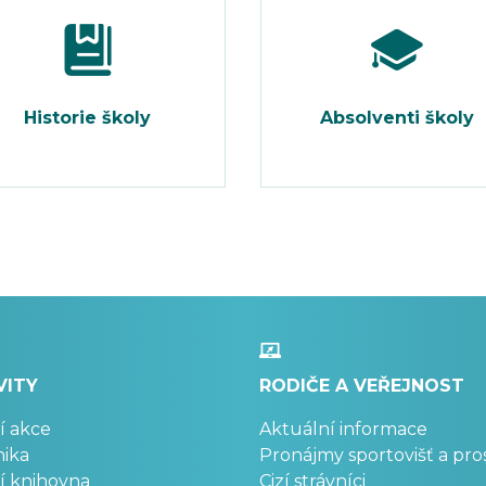
Historie školy
Absolventi školy
VITY
RODIČE A VEŘEJNOST
í akce
Aktuální informace
ika
Pronájmy sportovišť a pro
í knihovna
Cizí strávníci