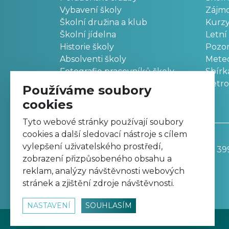
Vybavení školy
Zájm
Školní družina a klub
Kurz
Školní jídelna
Letní
Historie školy
Pozo
Absolventi školy
Meteo
Fotografie pracovníků školy
Sbírk
Retr
Používáme soubory
cookies
Tyto webové stránky používají soubory
cookies a další sledovací nástroje s cílem
vylepšení uživatelského prostředí,
Základní škola, Trutnov, Komenského 39
zobrazení přizpůsobeného obsahu a
499 811 195
reklam, analýzy návštěvnosti webových
zskomtu@zskomtu.cz
stránek a zjištění zdroje návštěvnosti.
NASTAVENÍ
SOUHLASÍM
© 2026
www.zskomtu.cz