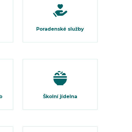
Poradenské služby
b
Školní jídelna