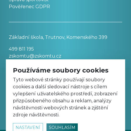
Pověřenec GDPR
Základní škola, Trutnov, Komenského 399
499 811 195
zskomtu@zskomtu.cz
Používáme soubory cookies
Prohlášení o přístupnosti stránek
Tyto webové stránky používají soubory
cookies a další sledovací nástroje s cílem
Nastavení cookies
vylepšení uživatelského prostředí, zobrazení
přizpůsobeného obsahu a reklam, analýzy
návštěvnosti webových stránek a zjištění
Sledujte nás na Facebooku
zdroje návštěvnosti.
NASTAVENÍ
SOUHLASÍM