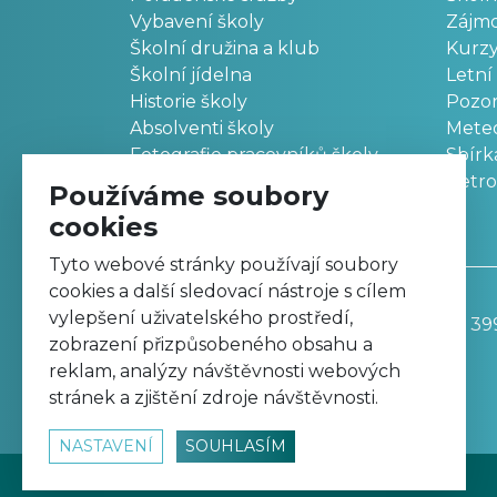
Vybavení školy
Zájm
Školní družina a klub
Kurz
Školní jídelna
Letní
Historie školy
Pozo
Absolventi školy
Meteo
Fotografie pracovníků školy
Sbírk
Retr
Používáme soubory
cookies
Tyto webové stránky používají soubory
cookies a další sledovací nástroje s cílem
vylepšení uživatelského prostředí,
Základní škola, Trutnov, Komenského 39
zobrazení přizpůsobeného obsahu a
499 811 195
reklam, analýzy návštěvnosti webových
zskomtu@zskomtu.cz
stránek a zjištění zdroje návštěvnosti.
NASTAVENÍ
SOUHLASÍM
© 2026
www.zskomtu.cz