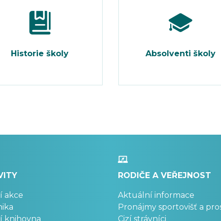
Historie školy
Absolventi školy
VITY
RODIČE A VEŘEJNOST
í akce
Aktuální informace
ika
Pronájmy sportovišť a pro
í knihovna
Cizí strávníci