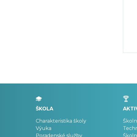
ŠKOLA
AKTI
Charakteristika školy
Školn
Výuka
Techn
Poradenské služby
Školn