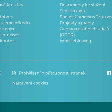
ové kroužky
Dokumenty ke stažení
y
Školská rada
 tábory
Spolek Comenius Trutno
rujeme přírodu
Projekty a granty
stanice
Ochrana osobních údajů
a propisek
(GDPR)
okoutek
Whistleblowing
9
Prohlášení o přístupnosti stránek
Nastavení cookies