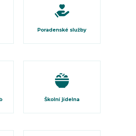
Poradenské služby
b
Školní jídelna