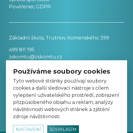
Pověřenec GDPR
Základní škola, Trutnov, Komenského 399
499 811 195
zskomtu@zskomtu.cz
Používáme soubory cookies
Prohlášení o přístupnosti stránek
Tyto webové stránky používají soubory
cookies a další sledovací nástroje s cílem
Nastavení cookies
vylepšení uživatelského prostředí, zobrazení
přizpůsobeného obsahu a reklam, analýzy
návštěvnosti webových stránek a zjištění
Sledujte nás na Facebooku
zdroje návštěvnosti.
NASTAVENÍ
SOUHLASÍM