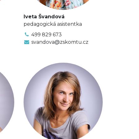
Iveta Švandová
pedagogická asistentka
499 829 673
svandova@zskomtu.cz