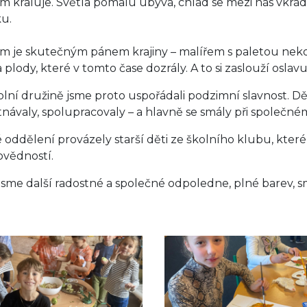
m kraluje. Světla pomalu ubývá, chlad se mezi nás vkrá
u.
m je skutečným pánem krajiny – malířem s paletou nek
 plody, které v tomto čase dozrály. A to si zaslouží oslavu
lní družině jsme proto uspořádali podzimní slavnost. Děti tv
návaly, spolupracovaly – a hlavně se smály při společné
 oddělení provázely starší děti ze školního klubu, které
vědností.
i jsme další radostné a společné odpoledne, plné barev,