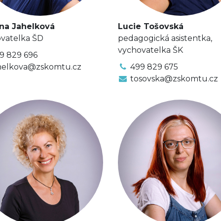
na Jahelková
Lucie Tošovská
vatelka ŠD
pedagogická asistentka,
vychovatelka ŠK
9 829 696
helkova@zskomtu.cz
499 829 675
tosovska@zskomtu.cz