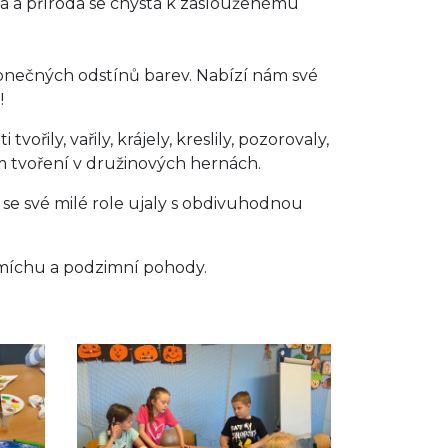
dá a příroda se chystá k zaslouženému
onečných odstínů barev. Nabízí nám své
!
ořily, vařily, krájely, kreslily, pozorovaly,
m tvoření v družinových hernách.
 se své milé role ujaly s obdivuhodnou
 smíchu a podzimní pohody.