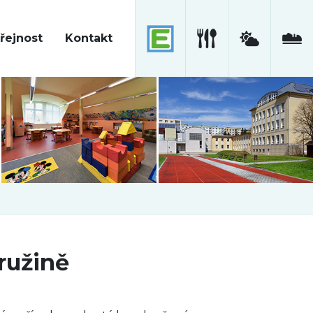
řejnost
Kontakt
ružině