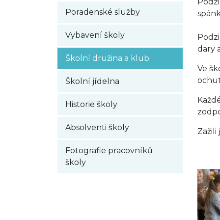
Podzi
Poradenské služby
spánk
Vybavení školy
Podzi
dary a
Školní družina a klub
Ve ško
ochut
Školní jídelna
Každé
Historie školy
zodpo
Absolventi školy
Zažil
Fotografie pracovníků
školy