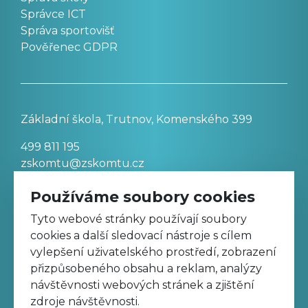
Správce ICT
Správa sportovišť
Pověřenec GDPR
Základní škola, Trutnov, Komenského 399
499 811 195
zskomtu@zskomtu.cz
Používáme soubory cookies
Prohlášení o přístupnosti stránek
Tyto webové stránky používají soubory
cookies a další sledovací nástroje s cílem
Nastavení cookies
vylepšení uživatelského prostředí, zobrazení
přizpůsobeného obsahu a reklam, analýzy
návštěvnosti webových stránek a zjištění
Sledujte nás na Facebooku
zdroje návštěvnosti.