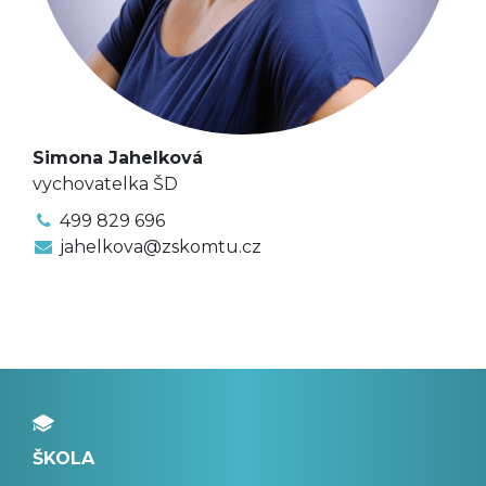
Simona Jahelková
vychovatelka ŠD
499 829 696
jahelkova@zskomtu.cz
ŠKOLA