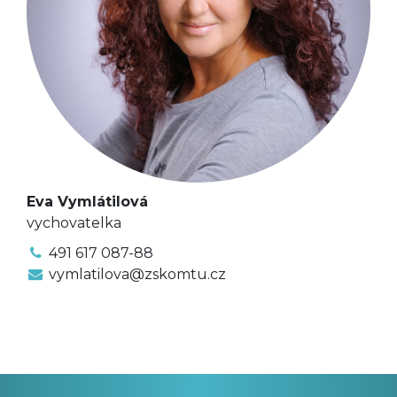
Eva Vymlátilová
vychovatelka
491 617 087-88
vymlatilova@zskomtu.cz