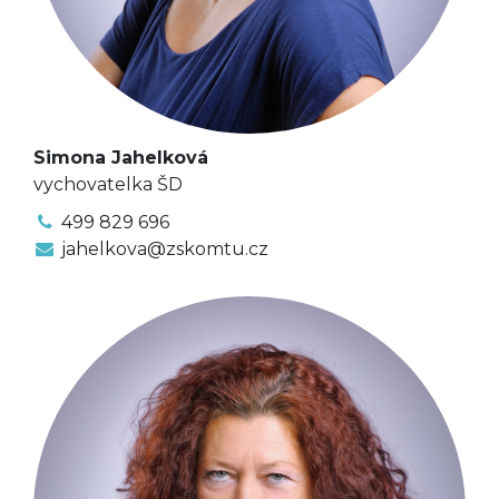
Simona Jahelková
vychovatelka ŠD
499 829 696
jahelkova@zskomtu.cz