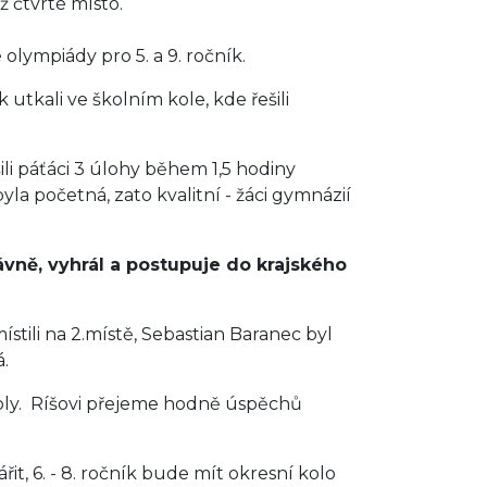
ž čtvrté místo.
olympiády pro 5. a 9. ročník.
 utkali ve školním kole, kde řešili
ili páťáci 3 úlohy během 1,5 hodiny
a početná, zato kvalitní - žáci gymnázií
rávně, vyhrál a postupuje do krajského
stili na 2.místě, Sebastian Baranec byl
.
oly. Ríšovi přejeme hodně úspěchů
řit, 6. - 8. ročník bude mít okresní kolo