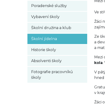
Mezi 
Poradenské služby
Ve st
Vybavení školy
Žáci 
zajím
Školní družina a klub
Ze šk
Školní jídelna
a dev
a mat
Historie školy
Mezi 
Absolventi školy
kola
.
Fotografie pracovníků
V pát
školy
hned 
Gratu
v kra
Žáci 