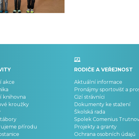
VITY
RODIČE A VEŘEJNOST
í akce
Aktuální informace
ika
Pronájmy sportovišť a pro
í knihovna
Cizí strávníci
ové kroužky
Dokumenty ke stažení
y
Školská rada
 tábory
Spolek Comenius Trutno
rujeme přírodu
Projekty a granty
stanice
Ochrana osobních údajů