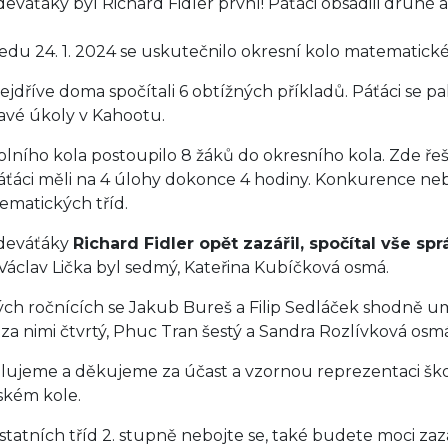
deváťáky byl Richard Fidler první! Páťáci obsadili druhé a
ředu 24. 1. 2024 se uskutečnilo okresní kolo matematické 
nejdříve doma spočítali 6 obtížných příkladů. Páťáci se pak
avé úkoly v Kahootu.
olního kola postoupilo 8 žáků do okresního kola. Zde řeš
áťáci měli na 4 úlohy dokonce 4 hodiny. Konkurence nebyl
ematických tříd.
deváťáky
Richard Fidler opět zazářil, spočítal vše sp
 Václav Lička byl sedmý, Kateřina Kubíčková osmá.
ých ročnících se Jakub Bureš a Filip Sedláček shodně umí
za nimi čtvrtý, Phuc Tran šestý a Sandra Rozlívková osmá
lujeme a děkujeme za účast a vzornou reprezentaci šk
jském kole.
ostatních tříd 2. stupně nebojte se, také budete moci zazá