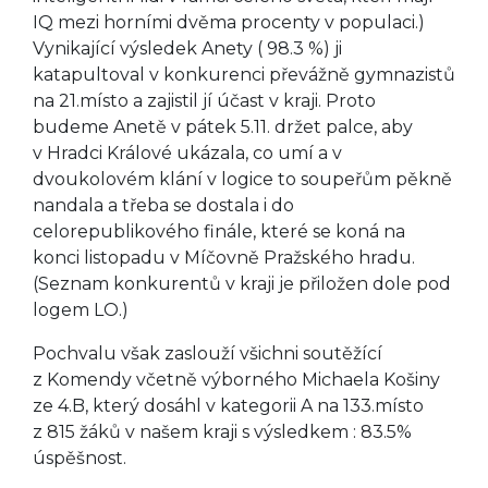
IQ mezi horními dvěma procenty v populaci.)
Vynikající výsledek Anety ( 98.3 %) ji
katapultoval v konkurenci převážně gymnazistů
na 21.místo a zajistil jí účast v kraji. Proto
budeme Anetě v pátek 5.11. držet palce, aby
v Hradci Králové ukázala, co umí a v
dvoukolovém klání v logice to soupeřům pěkně
nandala a třeba se dostala i do
celorepublikového finále, které se koná na
konci listopadu v Míčovně Pražského hradu.
(Seznam konkurentů v kraji je přiložen dole pod
logem LO.)
Pochvalu však zaslouží všichni soutěžící
z Komendy včetně výborného Michaela Košiny
ze 4.B, který dosáhl v kategorii A na
133.místo
z 815 žáků v našem kraji s výsledkem : 83.5%
úspěšnost.