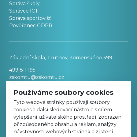
Správa školy
Správce ICT
Správa sportovišť
Pověřenec GDPR
Základní škola, Trutnov, Komenského 399
499 811 195
zskomtu@zskomtu.cz
Používáme soubory cookies
Prohlášení o přístupnosti stránek
Tyto webové stránky používají soubory
cookies a další sledovací nástroje s cílem
Nastavení cookies
vylepšení uživatelského prostředí, zobrazení
přizpůsobeného obsahu a reklam, analýzy
návštěvnosti webových stránek a zjištění