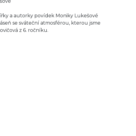
ešové
ířky a autorky povídek Moniky Lukešové
báseň se sváteční atmosférou, kterou jsme
ovičová z 6. ročníku.