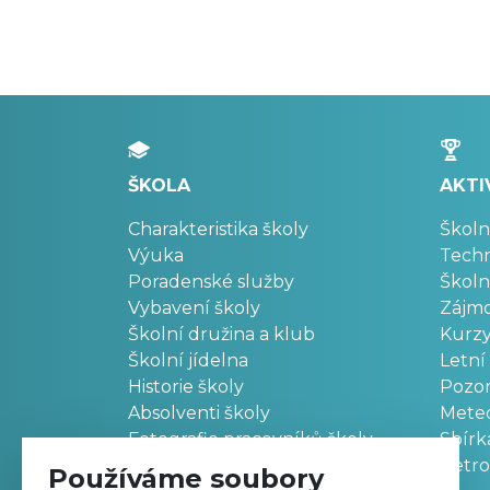
ŠKOLA
AKTI
Charakteristika školy
Školn
Výuka
Techn
Poradenské služby
Školn
Vybavení školy
Zájm
Školní družina a klub
Kurz
Školní jídelna
Letní
Historie školy
Pozo
Absolventi školy
Meteo
Fotografie pracovníků školy
Sbírk
Retr
Používáme soubory