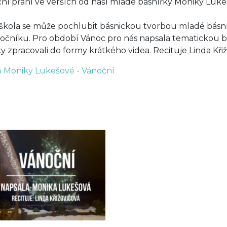
ní přání ve verších od naší mladé básnířky Moniky Luk
škola se může pochlubit básnickou tvorbou mladé básn
 ročníku. Pro období Vánoc pro nás napsala tematickou 
ky zpracovali do formy krátkého videa. Recituje Linda Křiž
 Moniky Lukešové - Vánoční