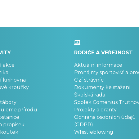
VITY
RODIČE A VEŘEJNOST
í akce
Aktuální informace
ika
Pronájmy sportovišť a pro
í knihovna
Cizí strávníci
ové kroužky
Dokumenty ke stažení
y
Školská rada
 tábory
Spolek Comenius Trutno
rujeme přírodu
Projekty a granty
stanice
Ochrana osobních údajů
a propisek
(GDPR)
okoutek
Whistleblowing