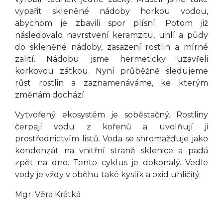
vypařit skleněné nádoby horkou vodou,
abychom je zbavili spor plísní. Potom již
následovalo navrstvení keramzitu, uhlí a půdy
do skleněné nádoby, zasazení rostlin a mírné
zalití. Nádobu jsme hermeticky uzavřeli
korkovou zátkou. Nyní průběžně sledujeme
růst rostlin a zaznamenáváme, ke kterým
změnám dochází.
Vytvořený ekosystém je soběstačný. Rostliny
čerpají vodu z kořenů a uvolňují ji
prostřednictvím listů. Voda se shromažďuje jako
kondenzát na vnitřní straně sklenice a padá
zpět na dno. Tento cyklus je dokonalý. Vedle
vody je vždy v oběhu také kyslík a oxid uhličitý.
Mgr. Věra Krátká