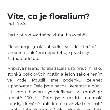
Víte, co je floralium?
14. 11. 2025
Žáci z přírodovědného klubu ho vyráběli.
Floralium je „malá zahrádka“ ve skle, která při
vhodném založení nepotřebuje prakticky
žádnou údržbu.
Příprava našeho floralia začala ustřihnutím řízků
stonků pokojových rostlin a jejich zakořeněním
ve vodě. Použili jsme poděnku, zelenec
a pochvatec. Dále jsme nechali keramzit a půdu
asi jednu hodinu vydezinfikovat v troubě při
teplotě 100 °. Poté jsme rozdrtili na malé
kousky dřevěné uhlí, které si ve vlastním milíři
vyrobil tatínek jedné žačky. Museli jsme také