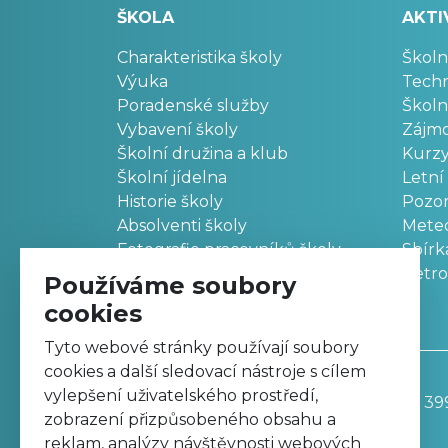
ŠKOLA
AKTI
Charakteristika školy
Školn
Výuka
Techn
Poradenské služby
Školn
Vybavení školy
Zájm
Školní družina a klub
Kurz
Školní jídelna
Letní
Historie školy
Pozo
Absolventi školy
Meteo
Fotografie pracovníků školy
Sbírk
Retr
Používáme soubory
cookies
Tyto webové stránky používají soubory
cookies a další sledovací nástroje s cílem
vylepšení uživatelského prostředí,
Základní škola, Trutnov, Komenského 39
zobrazení přizpůsobeného obsahu a
499 811 195
reklam, analýzy návštěvnosti webových