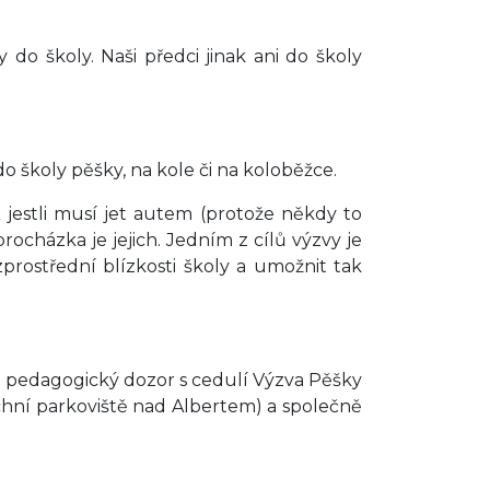
y do školy. Naši předci jinak ani do školy
o školy pěšky, na kole či na koloběžce.
 jestli musí jet autem (protože někdy to
procházka je jejich. Jedním z cílů výzvy je
rostřední blízkosti školy a umožnit tak
kat pedagogický dozor s cedulí Výzva Pěšky
rchní parkoviště nad Albertem) a společně