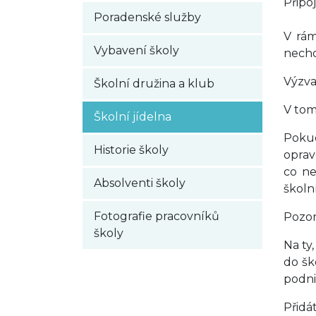
Připoj
Poradenské služby
V rám
Vybavení školy
nechod
Výzva
Školní družina a klub
V tom
Školní jídelna
Pokud
Historie školy
oprav
co ne
Absolventi školy
školn
Fotografie pracovníků
Pozor
školy
Na ty
do šk
podni
Přidá