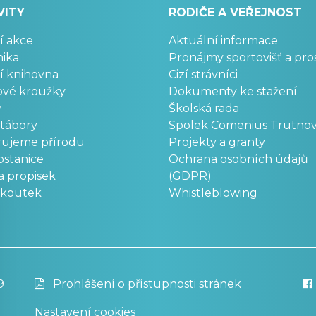
VITY
RODIČE A VEŘEJNOST
í akce
Aktuální informace
ika
Pronájmy sportovišť a pro
í knihovna
Cizí strávníci
ové kroužky
Dokumenty ke stažení
y
Školská rada
 tábory
Spolek Comenius Trutno
rujeme přírodu
Projekty a granty
stanice
Ochrana osobních údajů
a propisek
(GDPR)
okoutek
Whistleblowing
9
Prohlášení o přístupnosti stránek
Nastavení cookies