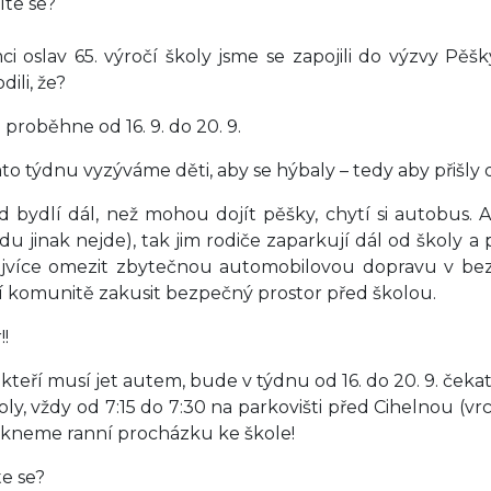
íte se?
ci oslav 65. výročí školy jsme se zapojili do výzvy Pěšk
ili, že?
 proběhne od 16. 9. do 20. 9.
to týdnu vyzýváme děti, aby se hýbaly – tedy aby přišly d
 bydlí dál, než mohou dojít pěšky, chytí si autobus. A
du jinak nejde), tak jim rodiče zaparkují dál od školy a 
jvíce omezit zbytečnou automobilovou dopravu v bezp
í komunitě zakusit bezpečný prostor před školou.
!!
, kteří musí jet autem, bude v týdnu od 16. do 20. 9. če
oly, vždy od 7:15 do 7:30 na parkovišti před Cihelnou (v
kneme ranní procházku ke škole!
te se?