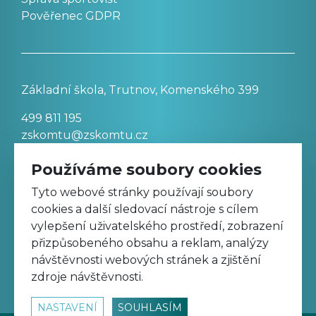
Pověřenec GDPR
Základní škola, Trutnov, Komenského 399
499 811 195
zskomtu@zskomtu.cz
Používáme soubory cookies
Prohlášení o přístupnosti stránek
Tyto webové stránky používají soubory
cookies a další sledovací nástroje s cílem
Nastavení cookies
vylepšení uživatelského prostředí, zobrazení
přizpůsobeného obsahu a reklam, analýzy
návštěvnosti webových stránek a zjištění
Sledujte nás na Facebooku
zdroje návštěvnosti.
NASTAVENÍ
SOUHLASÍM