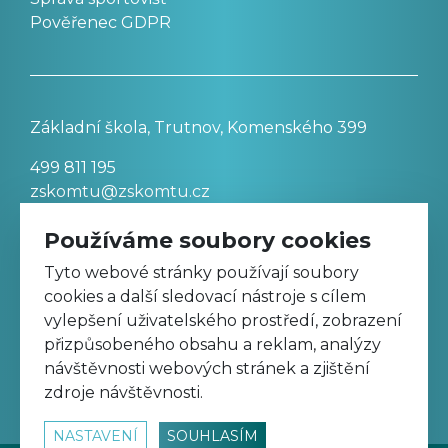
Pověřenec GDPR
Základní škola, Trutnov, Komenského 399
499 811 195
zskomtu@zskomtu.cz
Používáme soubory cookies
Prohlášení o přístupnosti stránek
Tyto webové stránky používají soubory
cookies a další sledovací nástroje s cílem
Nastavení cookies
vylepšení uživatelského prostředí, zobrazení
přizpůsobeného obsahu a reklam, analýzy
návštěvnosti webových stránek a zjištění
Sledujte nás na Facebooku
zdroje návštěvnosti.
NASTAVENÍ
SOUHLASÍM