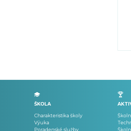
ŠKOLA
AKTI
Charakteristika školy
Školn
Výuka
Techn
Poradenské služby
Školn