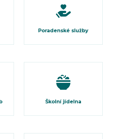
Poradenské služby
b
Školní jídelna