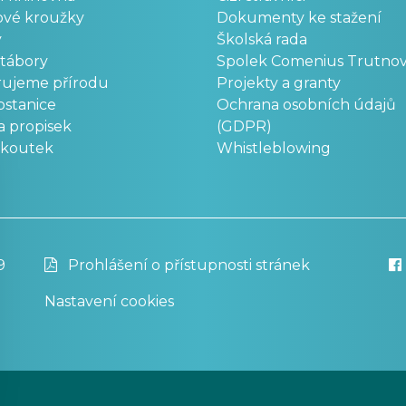
ové kroužky
Dokumenty ke stažení
y
Školská rada
 tábory
Spolek Comenius Trutno
rujeme přírodu
Projekty a granty
stanice
Ochrana osobních údajů
a propisek
(GDPR)
okoutek
Whistleblowing
9
Prohlášení o přístupnosti stránek
Nastavení cookies