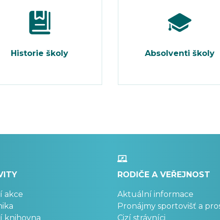
Historie školy
Absolventi školy
VITY
RODIČE A VEŘEJNOST
í akce
Aktuální informace
ika
Pronájmy sportovišť a pro
í knihovna
Cizí strávníci