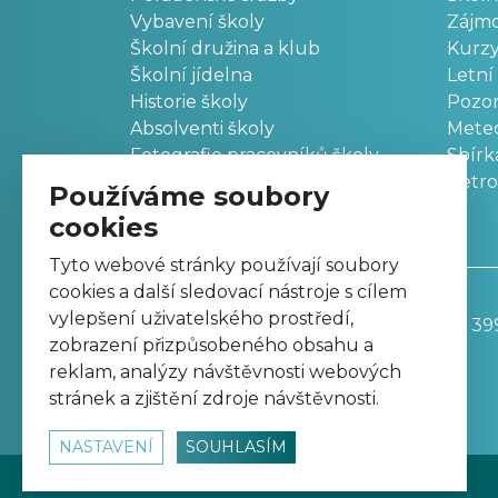
Vybavení školy
Zájm
Školní družina a klub
Kurz
Školní jídelna
Letní
Historie školy
Pozo
Absolventi školy
Meteo
Fotografie pracovníků školy
Sbírk
Retr
Používáme soubory
cookies
Tyto webové stránky používají soubory
cookies a další sledovací nástroje s cílem
vylepšení uživatelského prostředí,
Základní škola, Trutnov, Komenského 39
zobrazení přizpůsobeného obsahu a
499 811 195
reklam, analýzy návštěvnosti webových
zskomtu@zskomtu.cz
stránek a zjištění zdroje návštěvnosti.
NASTAVENÍ
SOUHLASÍM
© 2026
www.zskomtu.cz