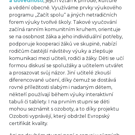
a dovednosti
, jejich vztah k přírodě, kultuře
a vědění obecně. Využíváme prvky výukového
programu „Začít spolu“ a jiných netradičních
forem výuky tvořivé školy. Takové vyučování
začíná ranním komunitním kruhem, orientuje
se na osobnost žáka a jeho individuální potřeby,
podporuje kooperaci žáků ve skupině, nabízí
rodičům častější návštěvy výuky a zlepšuje
komunikaci mezi učiteli, rodiči a žáky. Děti se učí
formou diskusí se spolužáky a učitelem utvářet
a prosazovat svůj názor. Jiní učitelé zkouší
diferencované učení, díky čemuž se dostává
rovné příležitosti slabým i nadaným dětem,
někteří používají během výuky interaktivní
tabuli či tablety. I na prvním stupni se děti
mohou seznámit s ozoboty, a to díky projektu
Ozoboti vyprávějí, který obdržel Evropský
certifikát kvality.