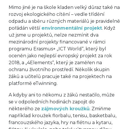
Mimo jiné je na škole kladen velký důraz také na
rozvoj ekologického cítění – vedle třídění
odpadu a sběru různých materiálů je pravidelně
pořádán větší
environmentální projekt
. Když
už jsme u projektů, nelze nezmínit dva
mezinárodní projekty financované v rámci
programu Erasmus+ „ICT World“, který byl
oceněn jako nejlepší evropský projekt za rok
2018, a „4Elements“, který je zaměřen na
ochranu životního prostředí. Několik skupin
žáků a učitelů pracuje také na projektech na
platformě eTwinning.
A kdyby ani to někomu z žáků nestačilo, může
se v odpoledních hodinách zapojit do
některého ze
zájmových kroužků
. Zmiňme
například kroužek florbalu, tenisu, basketbalu,
francouzského jazyka, hry na flétnu a kytaru,