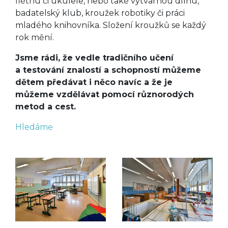
flétnu či ukulele, nebo také výtvarnou dílnu,
badatelský klub, kroužek robotiky či práci
mladého knihovníka. Složení kroužků se každý
rok mění.
Jsme rádi, že vedle tradičního učení
a testování znalostí a schopností můžeme
dětem předávat i něco navíc a že je
můžeme vzdělávat pomocí různorodých
metod a cest.
Hledáme