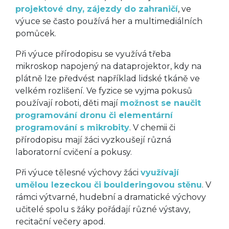
projektové dny, zájezdy do zahraničí
, ve
výuce se často používá her a multimediálních
pomůcek.
Při výuce přírodopisu se využívá třeba
mikroskop napojený na dataprojektor, kdy na
plátně lze předvést například lidské tkáně ve
velkém rozlišení. Ve fyzice se vyjma pokusů
používají roboti, děti mají
možnost se naučit
programování dronu či elementární
programování s mikrobity
. V chemii či
přírodopisu mají žáci vyzkoušejí různá
laboratorní cvičení a pokusy.
Při výuce tělesné výchovy žáci
využívají
umělou lezeckou či boulderingovou stěnu
. V
rámci výtvarné, hudební a dramatické výchovy
učitelé spolu s žáky pořádají různé výstavy,
recitační večery apod.