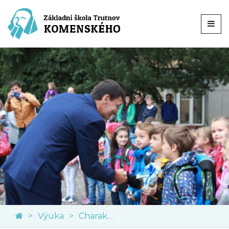
Výuka
Charakteristika