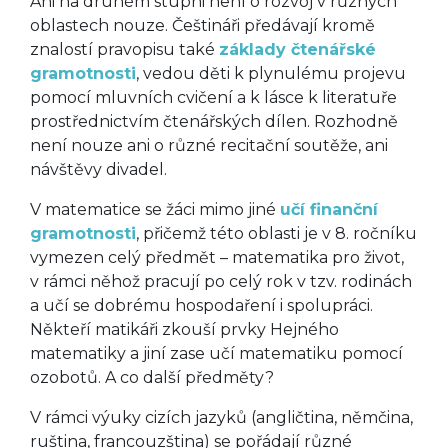
Ani na druhém stupni není o rozvoj v různých
oblastech nouze. Češtináři předávají kromě
znalostí pravopisu také
základy čtenářské
gramotnosti
, vedou děti k plynulému projevu
pomocí mluvních cvičení a k lásce k literatuře
prostřednictvím čtenářských dílen. Rozhodně
není nouze ani o různé recitační soutěže, ani
návštěvy divadel.
V matematice se žáci mimo jiné
učí finanční
gramotnosti
, přičemž této oblasti je v 8. ročníku
vymezen celý předmět – matematika pro život,
v rámci něhož pracují po celý rok v tzv. rodinách
a učí se dobrému hospodaření i spolupráci.
Někteří matikáři zkouší prvky Hejného
matematiky a jiní zase učí matematiku pomocí
ozobotů. A co další předměty?
V rámci výuky cizích jazyků (angličtina, němčina,
ruština, francouzština) se pořádají různé