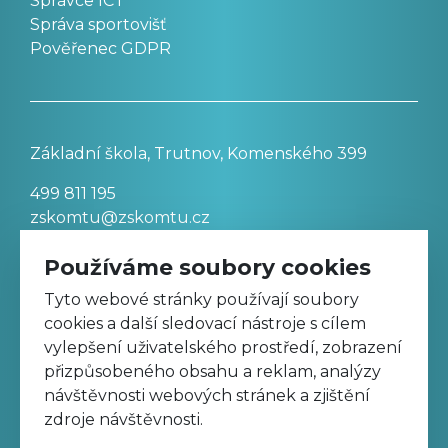
Správce ICT
Správa sportovišť
Pověřenec GDPR
Základní škola, Trutnov, Komenského 399
499 811 195
zskomtu@zskomtu.cz
Používáme soubory cookies
Prohlášení o přístupnosti stránek
Tyto webové stránky používají soubory
cookies a další sledovací nástroje s cílem
Nastavení cookies
vylepšení uživatelského prostředí, zobrazení
přizpůsobeného obsahu a reklam, analýzy
návštěvnosti webových stránek a zjištění
Sledujte nás na Facebooku
zdroje návštěvnosti.