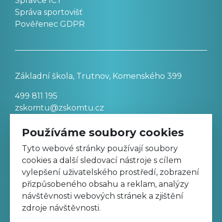
Správce ICT
Správa sportovišť
Pověřenec GDPR
Základní škola, Trutnov, Komenského 399
499 811 195
zskomtu@zskomtu.cz
Používáme soubory cookies
Prohlášení o přístupnosti stránek
Tyto webové stránky používají soubory
cookies a další sledovací nástroje s cílem
Nastavení cookies
vylepšení uživatelského prostředí, zobrazení
přizpůsobeného obsahu a reklam, analýzy
návštěvnosti webových stránek a zjištění
Sledujte nás na Facebooku
zdroje návštěvnosti.