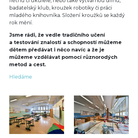
flétnu či ukulele, nebo také výtvarnou dílnu,
badatelský klub, kroužek robotiky či práci
mladého knihovníka. Složení kroužků se každý
rok mění.
Jsme rádi, že vedle tradičního učení
a testování znalostí a schopností můžeme
dětem předávat i něco navíc a že je
můžeme vzdělávat pomocí různorodých
metod a cest.
Hledáme