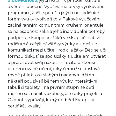
a dovednosti
, jejich vztah k přírodě, kultuře
a vědění obecně. Využíváme prvky výukového
programu „Začít spolu“ a jiných netradičních
forem výuky tvořivé školy. Takové vyučování
začíná ranním komunitním kruhem, orientuje
se na osobnost žáka a jeho individuální potřeby,
podporuje kooperaci žáků ve skupině, nabízí
rodičům častější návštěvy výuky a zlepšuje
komunikaci mezi učiteli, rodiči a žáky. Děti se učí
formou diskusí se spolužáky a učitelem utvářet
a prosazovat svůj názor. Jiní učitelé zkouší
diferencované učení, díky čemuž se dostává
rovné příležitosti slabým i nadaným dětem,
někteří používají během výuky interaktivní
tabuli či tablety. I na prvním stupni se děti
mohou seznámit s ozoboty, a to díky projektu
Ozoboti vyprávějí, který obdržel Evropský
certifikát kvality.