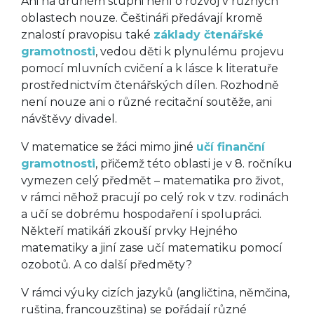
Ani na druhém stupni není o rozvoj v různých
oblastech nouze. Češtináři předávají kromě
znalostí pravopisu také
základy čtenářské
gramotnosti
, vedou děti k plynulému projevu
pomocí mluvních cvičení a k lásce k literatuře
prostřednictvím čtenářských dílen. Rozhodně
není nouze ani o různé recitační soutěže, ani
návštěvy divadel.
V matematice se žáci mimo jiné
učí finanční
gramotnosti
, přičemž této oblasti je v 8. ročníku
vymezen celý předmět – matematika pro život,
v rámci něhož pracují po celý rok v tzv. rodinách
a učí se dobrému hospodaření i spolupráci.
Někteří matikáři zkouší prvky Hejného
matematiky a jiní zase učí matematiku pomocí
ozobotů. A co další předměty?
V rámci výuky cizích jazyků (angličtina, němčina,
ruština, francouzština) se pořádají různé