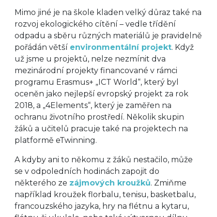
Mimo jiné je na škole kladen velký důraz také na
rozvoj ekologického cítění – vedle třídění
odpadu a sběru různých materiálů je pravidelně
pořádán větší
environmentální projekt
. Když
už jsme u projektů, nelze nezmínit dva
mezinárodní projekty financované v rámci
programu Erasmus+ „ICT World“, který byl
oceněn jako nejlepší evropský projekt za rok
2018, a „4Elements“, který je zaměřen na
ochranu životního prostředí. Několik skupin
žáků a učitelů pracuje také na projektech na
platformě eTwinning.
A kdyby ani to někomu z žáků nestačilo, může
se v odpoledních hodinách zapojit do
některého ze
zájmových kroužků
. Zmiňme
například kroužek florbalu, tenisu, basketbalu,
francouzského jazyka, hry na flétnu a kytaru,