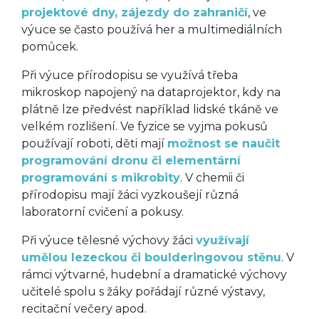
projektové dny, zájezdy do zahraničí
, ve
výuce se často používá her a multimediálních
pomůcek.
Při výuce přírodopisu se využívá třeba
mikroskop napojený na dataprojektor, kdy na
plátně lze předvést například lidské tkáně ve
velkém rozlišení. Ve fyzice se vyjma pokusů
používají roboti, děti mají
možnost se naučit
programování dronu či elementární
programování s mikrobity
. V chemii či
přírodopisu mají žáci vyzkoušejí různá
laboratorní cvičení a pokusy.
Při výuce tělesné výchovy žáci
využívají
umělou lezeckou či boulderingovou stěnu
. V
rámci výtvarné, hudební a dramatické výchovy
učitelé spolu s žáky pořádají různé výstavy,
recitační večery apod.