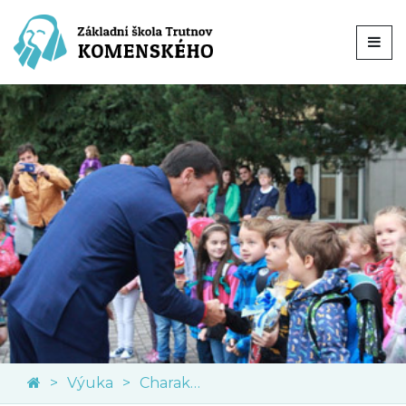
Výuka
Charakteristika