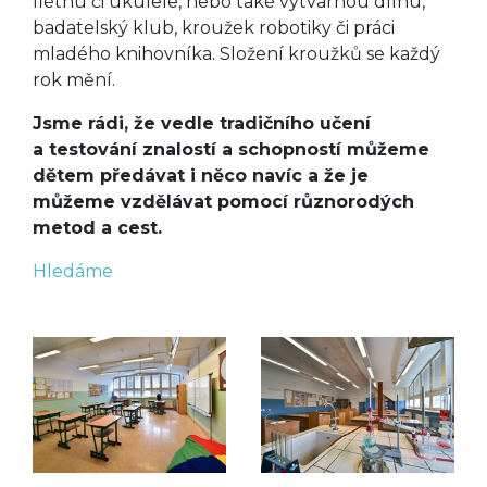
flétnu či ukulele, nebo také výtvarnou dílnu,
badatelský klub, kroužek robotiky či práci
mladého knihovníka. Složení kroužků se každý
rok mění.
Jsme rádi, že vedle tradičního učení
a testování znalostí a schopností můžeme
dětem předávat i něco navíc a že je
můžeme vzdělávat pomocí různorodých
metod a cest.
Hledáme