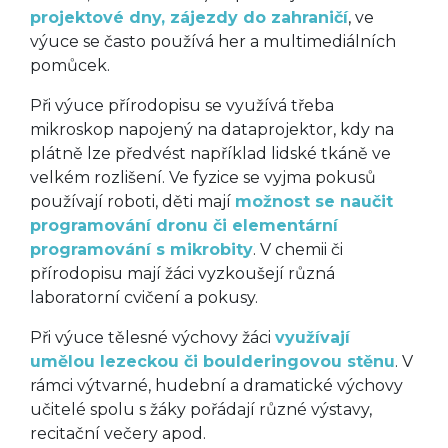
projektové dny, zájezdy do zahraničí
, ve
výuce se často používá her a multimediálních
pomůcek.
Při výuce přírodopisu se využívá třeba
mikroskop napojený na dataprojektor, kdy na
plátně lze předvést například lidské tkáně ve
velkém rozlišení. Ve fyzice se vyjma pokusů
používají roboti, děti mají
možnost se naučit
programování dronu či elementární
programování s mikrobity
. V chemii či
přírodopisu mají žáci vyzkoušejí různá
laboratorní cvičení a pokusy.
Při výuce tělesné výchovy žáci
využívají
umělou lezeckou či boulderingovou stěnu
. V
rámci výtvarné, hudební a dramatické výchovy
učitelé spolu s žáky pořádají různé výstavy,
recitační večery apod.