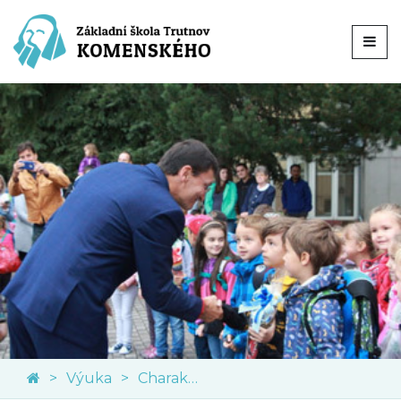
Výuka
Charakteristika