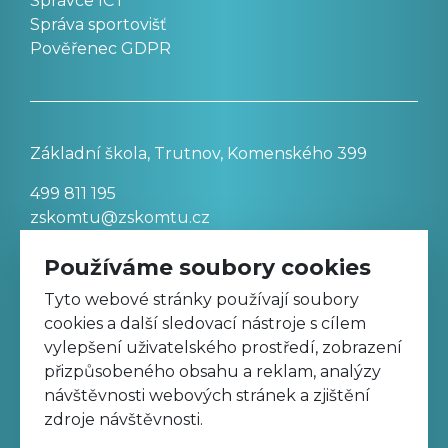
Správce ICT
Správa sportovišť
Pověřenec GDPR
Základní škola, Trutnov, Komenského 399
499 811 195
zskomtu@zskomtu.cz
Používáme soubory cookies
Prohlášení o přístupnosti stránek
Tyto webové stránky používají soubory
cookies a další sledovací nástroje s cílem
Nastavení cookies
vylepšení uživatelského prostředí, zobrazení
přizpůsobeného obsahu a reklam, analýzy
návštěvnosti webových stránek a zjištění
Sledujte nás na Facebooku
zdroje návštěvnosti.