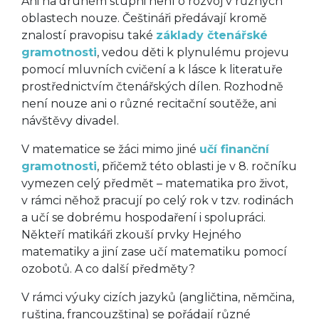
Ani na druhém stupni není o rozvoj v různých
oblastech nouze. Češtináři předávají kromě
znalostí pravopisu také
základy čtenářské
gramotnosti
, vedou děti k plynulému projevu
pomocí mluvních cvičení a k lásce k literatuře
prostřednictvím čtenářských dílen. Rozhodně
není nouze ani o různé recitační soutěže, ani
návštěvy divadel.
V matematice se žáci mimo jiné
učí finanční
gramotnosti
, přičemž této oblasti je v 8. ročníku
vymezen celý předmět – matematika pro život,
v rámci něhož pracují po celý rok v tzv. rodinách
a učí se dobrému hospodaření i spolupráci.
Někteří matikáři zkouší prvky Hejného
matematiky a jiní zase učí matematiku pomocí
ozobotů. A co další předměty?
V rámci výuky cizích jazyků (angličtina, němčina,
ruština, francouzština) se pořádají různé