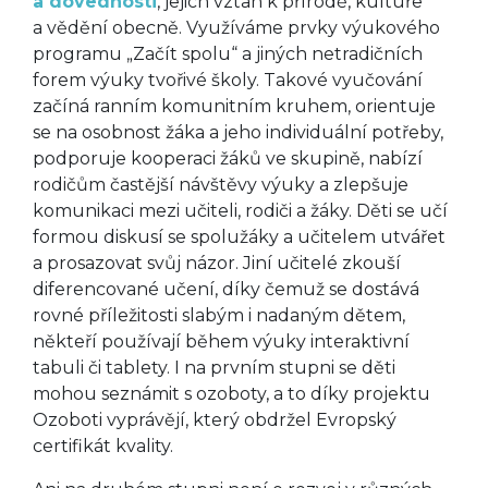
a dovednosti
, jejich vztah k přírodě, kultuře
a vědění obecně. Využíváme prvky výukového
programu „Začít spolu“ a jiných netradičních
forem výuky tvořivé školy. Takové vyučování
začíná ranním komunitním kruhem, orientuje
se na osobnost žáka a jeho individuální potřeby,
podporuje kooperaci žáků ve skupině, nabízí
rodičům častější návštěvy výuky a zlepšuje
komunikaci mezi učiteli, rodiči a žáky. Děti se učí
formou diskusí se spolužáky a učitelem utvářet
a prosazovat svůj názor. Jiní učitelé zkouší
diferencované učení, díky čemuž se dostává
rovné příležitosti slabým i nadaným dětem,
někteří používají během výuky interaktivní
tabuli či tablety. I na prvním stupni se děti
mohou seznámit s ozoboty, a to díky projektu
Ozoboti vyprávějí, který obdržel Evropský
certifikát kvality.