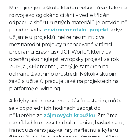
Mimo jiné je na škole kladen velký důraz také na
rozvoj ekologického cítění – vedle třídění
odpadu a sběru různých materiálů je pravidelně
pořádán větší
environmentální projekt
. Když
už jsme u projektů, nelze nezmínit dva
mezinárodní projekty financované v rámci
programu Erasmus+ „ICT World“, který byl
oceněn jako nejlepší evropský projekt za rok
2018, a „4Elements“, který je zaměřen na
ochranu životního prostředí. Několik skupin
žáků a učitelů pracuje také na projektech na
platformě eTwinning.
A kdyby ani to někomu z žáků nestačilo, může
se v odpoledních hodinách zapojit do
některého ze
zájmových kroužků
. Zmiňme
například kroužek florbalu, tenisu, basketbalu,
francouzského jazyka, hry na flétnu a kytaru,