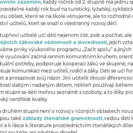
tovním zázemím
, každý ročník od 2. stupně má jednu sp
 pravidelně každý rok buď na turistický, lyžařský, cyklist
kou oblast, které se na škole věnujeme, ale to rozhodně 
ví učitelů, kteří se snaží o všestranný rozvoj dětí.
tupňoví učitelé učí děti nejenom číst, psát a počítat, ale
jejících žákovské vědomosti a dovednosti
, jejich vz
váme prvky výukového programu „Začít spolu“ a jiných n
é vyučování začíná ranním komunitním kruhem, orientu
iduální potřeby, podporuje kooperaci žáků ve skupině, n
pšuje komunikaci mezi učiteli, rodiči a žáky. Děti se učí 
et a prosazovat svůj názor. Jiní učitelé zkouší diferenc
žitosti slabým i nadaným dětem, někteří používají během vý
m stupni se děti mohou seznámit s ozoboty, a to díky pro
ký certifikát kvality.
a druhém stupni není o rozvoj v různých oblastech nouze
pisu také
základy čtenářské gramotnosti
, vedou dět
ní a k lásce k literatuře prostřednictvím čtenářských dí
ační soutěže, ani návštěvy divadel.