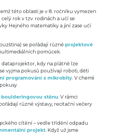
ičemž této oblasti je v 8. ročníku vymezen
celý rok v tzv. rodinách a učí se
vky Hejného matematiky a jiní zase učí
couzština) se pořádají různé
projektové
 multimediálních pomůcek.
 dataprojektor, kdy na plátně lze
 se vyjma pokusů používají roboti, děti
ní programování s mikrobity
. V chemii
 pokusy.
i boulderingovou stěnu
. V rámci
ořádají různé výstavy, recitační večery
gického cítění – vedle třídění odpadu
nmentální projekt
. Když už jsme