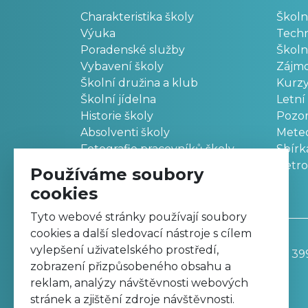
Charakteristika školy
Školn
Výuka
Techn
Poradenské služby
Školn
Vybavení školy
Zájm
Školní družina a klub
Kurz
Školní jídelna
Letní
Historie školy
Pozo
Absolventi školy
Meteo
Fotografie pracovníků školy
Sbírk
Retr
Používáme soubory
cookies
Tyto webové stránky používají soubory
cookies a další sledovací nástroje s cílem
vylepšení uživatelského prostředí,
Základní škola, Trutnov, Komenského 39
zobrazení přizpůsobeného obsahu a
499 811 195
reklam, analýzy návštěvnosti webových
zskomtu@zskomtu.cz
stránek a zjištění zdroje návštěvnosti.