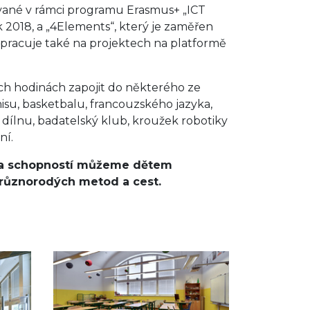
ované v rámci programu Erasmus+ „ICT
k 2018, a „4Elements“, který je zaměřen
ů pracuje také na projektech na platformě
ch hodinách zapojit do některého ze
isu, basketbalu, francouzského jazyka,
u dílnu, badatelský klub, kroužek robotiky
ní.
tí a schopností můžeme dětem
 různorodých metod a cest.