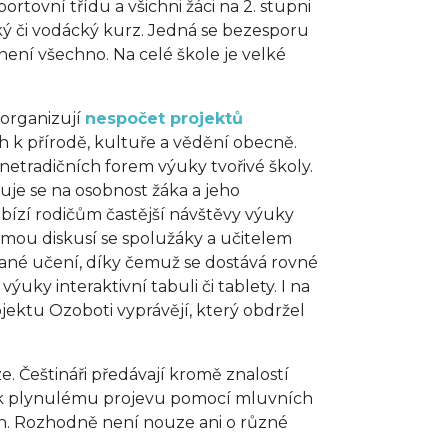
ortovní třídu a všichni žáci na 2. stupni
ický či vodácký kurz. Jedná se bezesporu
není všechno. Na celé škole je velké
 organizují
nespočet projektů
tah k přírodě, kultuře a vědění obecně.
etradičních forem výuky tvořivé školy.
je se na osobnost žáka a jeho
abízí rodičům častější návštěvy výuky
formou diskusí se spolužáky a učitelem
ované učení, díky čemuž se dostává rovné
uky interaktivní tabuli či tablety. I na
jektu Ozoboti vyprávějí, který obdržel
. Češtináři předávají kromě znalostí
i k plynulému projevu pomocí mluvních
len. Rozhodně není nouze ani o různé