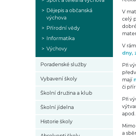
Sport a tělesná výchova
Dějepis a občanská
V mat
výchova
celý 
dobré
Přírodní vědy
matem
Informatika
V rám
Výchovy
dny, 
Poradenské služby
Při v
předv
Vybavení školy
mají
či př
Školní družina a klub
Při v
výtva
Školní jídelna
apod.
Historie školy
Mimo 
a sbě
Absolventi školy