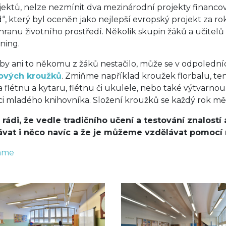
jektů, nelze nezmínit dva mezinárodní projekty financ
“, který byl oceněn jako nejlepší evropský projekt za ro
hranu životního prostředí. Několik skupin žáků a učitel
ning.
by ani to někomu z žáků nestačilo, může se v odpolední
ových kroužků
. Zmiňme například kroužek florbalu, ten
a flétnu a kytaru, flétnu či ukulele, nebo také výtvarno
áci mladého knihovníka. Složení kroužků se každý rok mě
rádi, že vedle tradičního učení a testování znalos
ávat i něco navíc a že je můžeme vzdělávat pomocí
áme