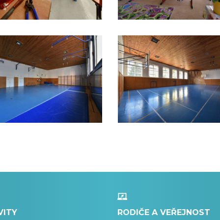
VITY
RODIČE A VEŘEJNOST