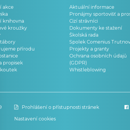
í akce
Aktuální informace
ika
Pronájmy sportovišť a pro
í knihovna
Cizí strávníci
ové kroužky
Dokumenty ke stažení
y
Školská rada
 tábory
Spolek Comenius Trutno
rujeme přírodu
Projekty a granty
stanice
Ochrana osobních údajů
a propisek
(GDPR)
okoutek
Whistleblowing
9
Prohlášení o přístupnosti stránek
Nastavení cookies