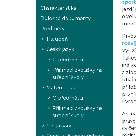
spor
Charakteristika
jezdí
o vel
Důležité dokumenty
množst
Předměty
Prvos
1. stupeň
rozví
Český jazyk
Využí
Takov
O předmětu
indiv
Přijímací zkoušky na
a zle
střední školy
utvář
příle
Matematika
první
O předmětu
Evrops
Přijímací zkoušky na
Ani n
střední školy
pravo
Cizí jazyky
cviče
recit