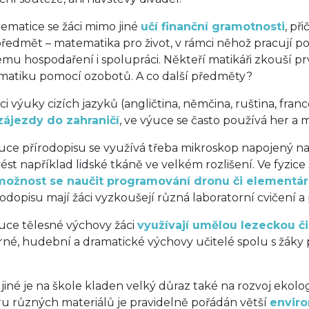
ematice se žáci mimo jiné
učí finanční gramotnosti
, př
předmět – matematika pro život, v rámci něhož pracují po 
mu hospodaření i spolupráci. Někteří matikáři zkouší pr
atiku pomocí ozobotů. A co další předměty?
ci výuky cizích jazyků (angličtina, němčina, ruština, fran
zájezdy do zahraničí
, ve výuce se často používá her a
ýuce přírodopisu se využívá třeba mikroskop napojený na
ést například lidské tkáně ve velkém rozlišení. Ve fyzice
možnost se naučit programování dronu či elementár
írodopisu mají žáci vyzkoušejí různá laboratorní cvičení a
ýuce tělesné výchovy žáci
využívají umělou lezeckou č
rné, hudební a dramatické výchovy učitelé spolu s žáky p
jiné je na škole kladen velký důraz také na rozvoj ekolo
ru různých materiálů je pravidelně pořádán větší
enviro