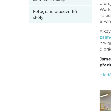
u pro
World
Fotografie pracovníků
na oc
školy
eTwin
A kdy
zájm
hry n
či pr
Jsme 
před
Hled