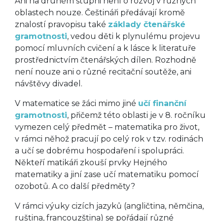
Ani na druhém stupni není o rozvoj v různých
oblastech nouze. Češtináři předávají kromě
znalostí pravopisu také
základy čtenářské
gramotnosti
, vedou děti k plynulému projevu
pomocí mluvních cvičení a k lásce k literatuře
prostřednictvím čtenářských dílen. Rozhodně
není nouze ani o různé recitační soutěže, ani
návštěvy divadel.
V matematice se žáci mimo jiné
učí finanční
gramotnosti
, přičemž této oblasti je v 8. ročníku
vymezen celý předmět – matematika pro život,
v rámci něhož pracují po celý rok v tzv. rodinách
a učí se dobrému hospodaření i spolupráci.
Někteří matikáři zkouší prvky Hejného
matematiky a jiní zase učí matematiku pomocí
ozobotů. A co další předměty?
V rámci výuky cizích jazyků (angličtina, němčina,
ruština, francouzština) se pořádají různé