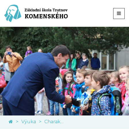
Výuka
Charakteristika