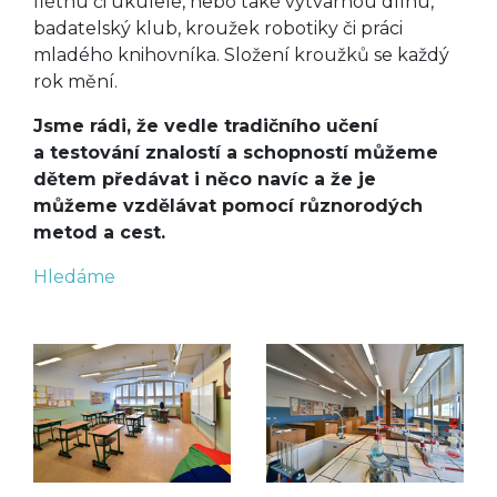
flétnu či ukulele, nebo také výtvarnou dílnu,
badatelský klub, kroužek robotiky či práci
mladého knihovníka. Složení kroužků se každý
rok mění.
Jsme rádi, že vedle tradičního učení
a testování znalostí a schopností můžeme
dětem předávat i něco navíc a že je
můžeme vzdělávat pomocí různorodých
metod a cest.
Hledáme