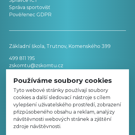
Správce ICT
Správa sportovišť
Pověřenec GDPR
Základní škola, Trutnov, Komenského 399
499 811 195
zskomtu@zskomtu.cz
Používáme soubory cookies
Prohlášení o přístupnosti stránek
Tyto webové stránky používají soubory
cookies a další sledovací nástroje s cílem
Nastavení cookies
vylepšení uživatelského prostředí, zobrazení
přizpůsobeného obsahu a reklam, analýzy
návštěvnosti webových stránek a zjištění
Sledujte nás na Facebooku
zdroje návštěvnosti.