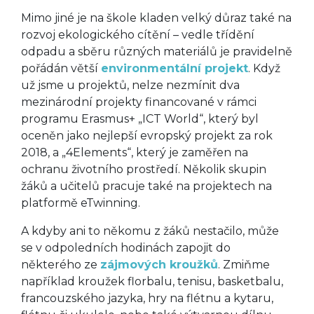
Mimo jiné je na škole kladen velký důraz také na
rozvoj ekologického cítění – vedle třídění
odpadu a sběru různých materiálů je pravidelně
pořádán větší
environmentální projekt
. Když
už jsme u projektů, nelze nezmínit dva
mezinárodní projekty financované v rámci
programu Erasmus+ „ICT World“, který byl
oceněn jako nejlepší evropský projekt za rok
2018, a „4Elements“, který je zaměřen na
ochranu životního prostředí. Několik skupin
žáků a učitelů pracuje také na projektech na
platformě eTwinning.
A kdyby ani to někomu z žáků nestačilo, může
se v odpoledních hodinách zapojit do
některého ze
zájmových kroužků
. Zmiňme
například kroužek florbalu, tenisu, basketbalu,
francouzského jazyka, hry na flétnu a kytaru,