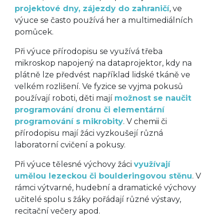
projektové dny, zájezdy do zahraničí
, ve
výuce se často používá her a multimediálních
pomůcek.
Při výuce přírodopisu se využívá třeba
mikroskop napojený na dataprojektor, kdy na
plátně lze předvést například lidské tkáně ve
velkém rozlišení. Ve fyzice se vyjma pokusů
používají roboti, děti mají
možnost se naučit
programování dronu či elementární
programování s mikrobity
. V chemii či
přírodopisu mají žáci vyzkoušejí různá
laboratorní cvičení a pokusy.
Při výuce tělesné výchovy žáci
využívají
umělou lezeckou či boulderingovou stěnu
. V
rámci výtvarné, hudební a dramatické výchovy
učitelé spolu s žáky pořádají různé výstavy,
recitační večery apod.