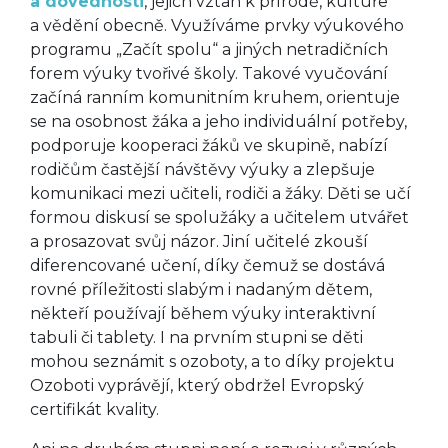
a dovednosti
, jejich vztah k přírodě, kultuře
a vědění obecně. Využíváme prvky výukového
programu „Začít spolu“ a jiných netradičních
forem výuky tvořivé školy. Takové vyučování
začíná ranním komunitním kruhem, orientuje
se na osobnost žáka a jeho individuální potřeby,
podporuje kooperaci žáků ve skupině, nabízí
rodičům častější návštěvy výuky a zlepšuje
komunikaci mezi učiteli, rodiči a žáky. Děti se učí
formou diskusí se spolužáky a učitelem utvářet
a prosazovat svůj názor. Jiní učitelé zkouší
diferencované učení, díky čemuž se dostává
rovné příležitosti slabým i nadaným dětem,
někteří používají během výuky interaktivní
tabuli či tablety. I na prvním stupni se děti
mohou seznámit s ozoboty, a to díky projektu
Ozoboti vyprávějí, který obdržel Evropský
certifikát kvality.