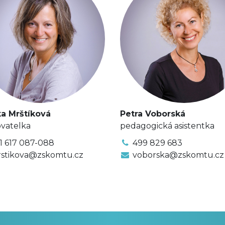
a Mrštíková
Petra Voborská
vatelka
pedagogická asistentka
1 617 087-088
499 829 683
stikova@zskomtu.cz
voborska@zskomtu.cz