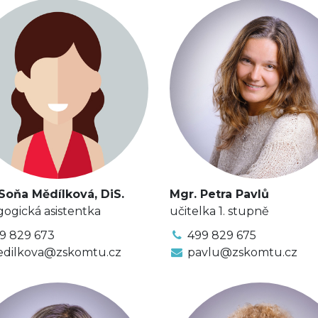
Soňa Mědílková, DiS.
Mgr. Petra Pavlů
ogická asistentka
učitelka 1. stupně
9 829 673
499 829 675
dilkova@zskomtu.cz
pavlu@zskomtu.cz