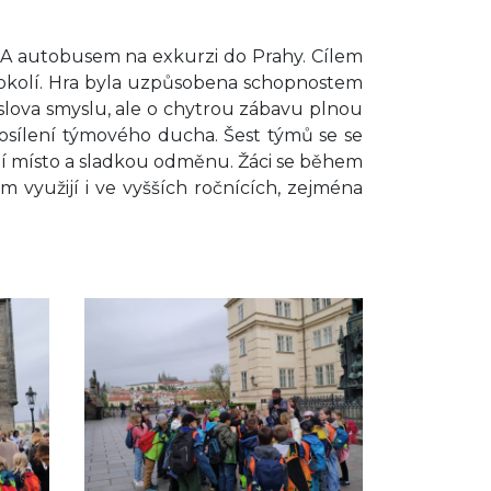
 2.A autobusem na exkurzi do Prahy. Cílem
o okolí. Hra byla uzpůsobena schopnostem
slova smyslu, ale o chytrou zábavu plnou
posílení týmového ducha. Šest týmů se se
ní místo a sladkou odměnu. Žáci se během
 využijí i ve vyšších ročnících, zejména