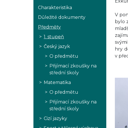
Exku
Charakteristika
V pon
Důležité dokumenty
bylo 
Předměty
mladš
zajím
1. stupeň
svými
Český jazyk
hry d
v pře
O předmětu
Přijímací zkoušky na
střední školy
Matematika
O předmětu
Přijímací zkoušky na
střední školy
Cizí jazyky