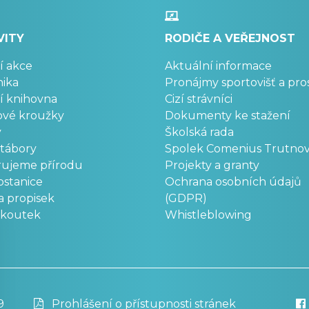
VITY
RODIČE A VEŘEJNOST
í akce
Aktuální informace
ika
Pronájmy sportovišť a pro
í knihovna
Cizí strávníci
ové kroužky
Dokumenty ke stažení
y
Školská rada
 tábory
Spolek Comenius Trutno
rujeme přírodu
Projekty a granty
stanice
Ochrana osobních údajů
a propisek
(GDPR)
okoutek
Whistleblowing
9
Prohlášení o přístupnosti stránek