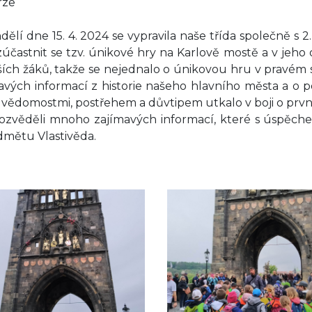
rze
dělí dne 15. 4. 2024 se vypravila naše třída společně s
zúčastnit se tzv. únikové hry na Karlově mostě a v jeh
ích žáků, takže se nejednalo o únikovou hru v pravém 
avých informací z historie našeho hlavního města a o 
 vědomostmi, postřehem a důvtipem utkalo v boji o prv
ozvěděli mnoho zajímavých informací, které s úspěchem
dmětu Vlastivěda.