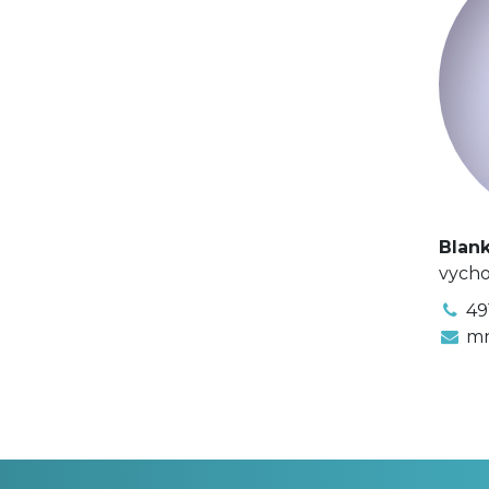
Blank
vycho
49
mr