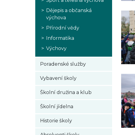
Sport a tělesná výchova
Dějepis a občanská
výchova
Přírodní vědy
Informatika
Výchovy
Poradenské služby
Vybavení školy
Školní družina a klub
Školní jídelna
Historie školy
Absolventi školy