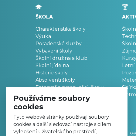
ŠKOLA
AKTI
Charakteristika školy
Školn
Výuka
Techn
Poradenské služby
Školn
Vybavení školy
Zájm
Školní družina a klub
Kurz
Školní jídelna
Letní
Historie školy
Pozo
Absolventi školy
Meteo
Fotografie pracovníků školy
Sbírk
Retr
Používáme soubory
cookies
Tyto webové stránky používají soubory
cookies a další sledovací nástroje s cílem
vylepšení uživatelského prostředí,
Základní škola, Trutnov, Komenského 39