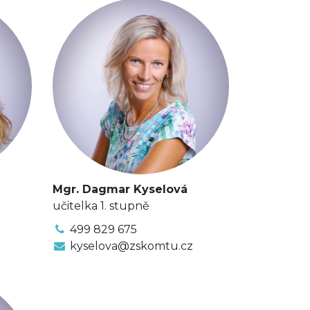
Mgr. Dagmar Kyselová
učitelka 1. stupně
499 829 675
kyselova@zskomtu.cz