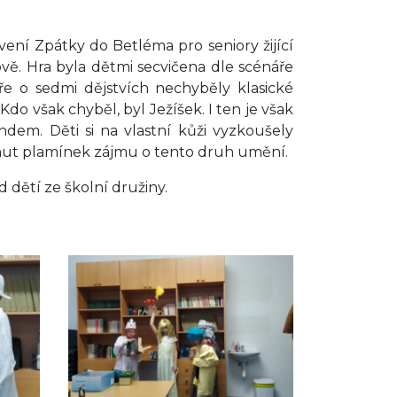
vení Zpátky do Betléma pro seniory žijící
vě. Hra byla dětmi secvičena dle scénáře
ře o sedmi dějstvích nechyběly klasické
Kdo však chyběl, byl Ježíšek. I ten je však
dem. Děti si na vlastní kůži vyzkoušely
hnut plamínek zájmu o tento druh umění.
 dětí ze školní družiny.