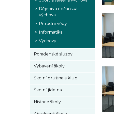
Sport a tělesná výchova
Dějepis a občanská
výchova
Přírodní vědy
Informatika
Výchovy
Poradenské služby
Vybavení školy
Školní družina a klub
Školní jídelna
Historie školy
Absolventi školy