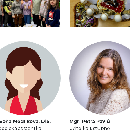
Soňa Mědílková, DiS.
Mgr. Petra Pavlů
ogická asistentka
učitelka 1. stupně