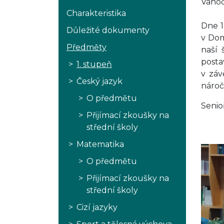
Vánoč
Charakteristika
Dne 1
Důležité dokumenty
v Dom
Předměty
naší 
posta
1. stupeň
v záv
Český jazyk
nároč
O předmětu
Senio
Přijímací zkoušky na
střední školy
Matematika
O předmětu
Přijímací zkoušky na
střední školy
Cizí jazyky