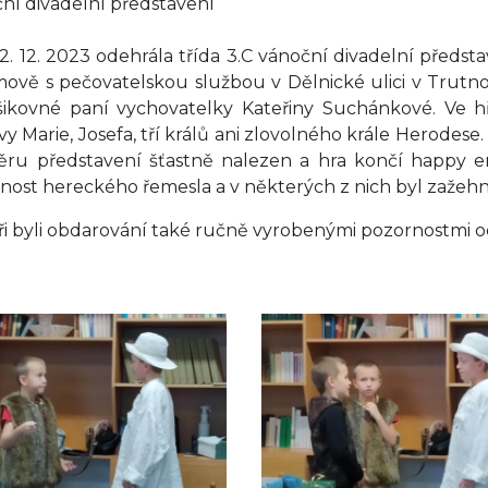
ní divadelní představení
2. 12. 2023 odehrála třída 3.C vánoční divadelní předsta
ově s pečovatelskou službou v Dělnické ulici v Trutno
šikovné paní vychovatelky Kateřiny Suchánkové. Ve h
vy Marie, Josefa, tří králů ani zlovolného krále Herodese. 
ěru představení šťastně nalezen a hra končí happy en
nost hereckého řemesla a v některých z nich byl zaže
ři byli obdarování také ručně vyrobenými pozornostmi od