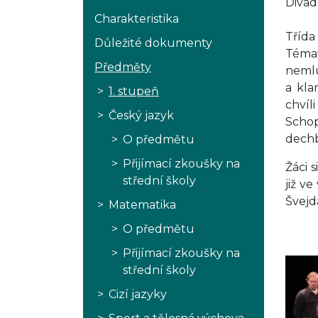
Divad
Charakteristika
Třída
Důležité dokumenty
Témat
Předměty
nemlu
a kla
1. stupeň
chvíl
Český jazyk
Scho
dechb
O předmětu
Přijímací zkoušky na
Žáci 
střední školy
již v
Švejd
Matematika
O předmětu
Přijímací zkoušky na
střední školy
Cizí jazyky