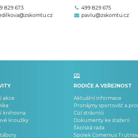
9 829 673
499 829 675
dilkova@zskomtu.cz
pavlu@zskomtu.cz
VITY
RODIČE A VEŘEJNOST
í akce
Aktuální informace
ika
Pronájmy sportovišť a pro
í knihovna
Cizí strávníci
ové kroužky
Dokumenty ke stažení
y
Školská rada
 tábory
Spolek Comenius Trutno