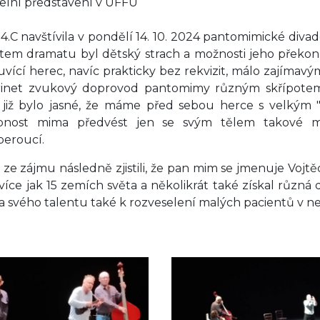
elní představení v UFFU
 4.C navštívila v pondělí 14. 10. 2024 pantomimické divad
em dramatu byl dětský strach a možnosti jeho překon
vící herec, navíc prakticky bez rekvizit, málo zajímavým
rinet zvukový doprovod pantomimy různým skřípotem 
i již bylo jasné, že máme před sebou herce s velkým "H
pnost mima předvést jen se svým tělem takové mno
eroucí.
si ze zájmu následně zjistili, že pan mim se jmenuje Voj
e více jak 15 zemích světa a několikrát také získal různá
a svého talentu také k rozveselení malých pacientů v n