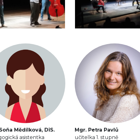
Soňa Mědílková, DiS.
Mgr. Petra Pavlů
ogická asistentka
učitelka 1. stupně