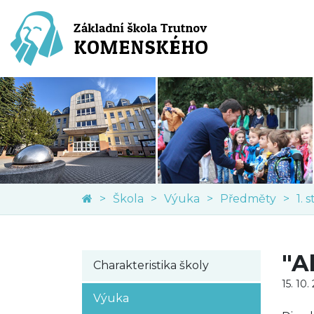
Škola
Výuka
Předměty
1. 
"A
Charakteristika školy
15. 10.
Výuka