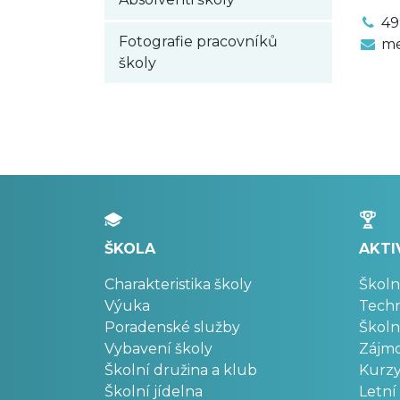
49
Fotografie pracovníků
me
školy
ŠKOLA
AKTI
Charakteristika školy
Školn
Výuka
Techn
Poradenské služby
Školn
Vybavení školy
Zájm
Školní družina a klub
Kurz
Školní jídelna
Letní