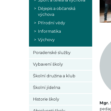
Sport a tělesná výchova
Dějepis a občanská
výchova
Přírodní vědy
Informatika
Výchovy
Poradenské služby
Vybavení školy
Školní družina a klub
Školní jídelna
Historie školy
Mgr. 
pedag
Absolventi školy