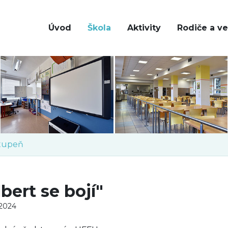
Úvod
Škola
Aktivity
Rodiče a ve
stupeň
lbert se bojí"
 2024