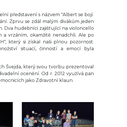
elní představení s názvem "Albert se bojí.
ání. Zprvu se zdál malým divákům jeden
. Dva hudebníci zajišťující na violoncello
a vrzáním, okamžitě nenadchli. Ale po
", který si získal naši plnou pozornost.
žství situací, činností a emocí byla
těch Švejda, který svou tvorbu prezentoval
 divadelní ocenění. Od r. 2012 využívá pan
emocnicích jako Zdravotní klaun.