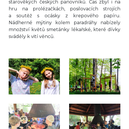
starověkých českých panovníků. Čas zbyl i na
hru na prolézačkách, posilovacích strojích
a soutěž s ocásky z krepového papíru.
Nádherné mýtiny kolem paradráhy nabízely
množství květů smetánky lékařské, které dívky
sváděly k vití věnců.