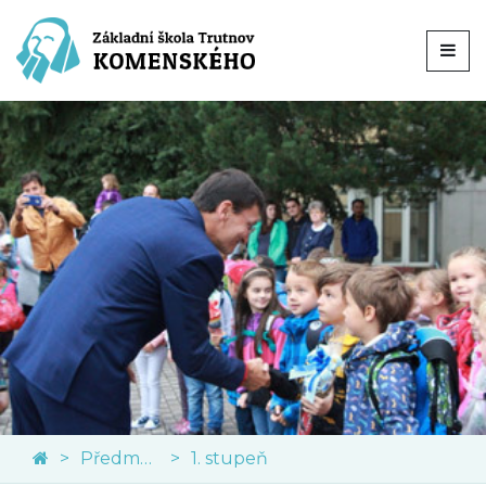
Předměty
1. stupeň