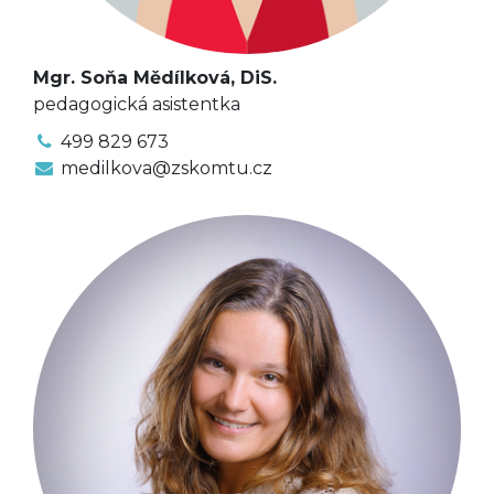
Mgr. Soňa Mědílková, DiS.
pedagogická asistentka
499 829 673
medilkova@zskomtu.cz