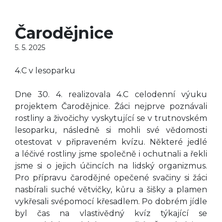
Čarodějnice
5. 5. 2025
4.C v lesoparku
Dne 30. 4. realizovala 4.C celodenní výuku
projektem Čarodějnice. Žáci nejprve poznávali
rostliny a živočichy vyskytující se v trutnovském
lesoparku, následně si mohli své vědomosti
otestovat v připraveném kvízu. Některé jedlé
a léčivé rostliny jsme společně i ochutnali a řekli
jsme si o jejich účincích na lidský organizmus.
Pro přípravu čarodějné opečené svačiny si žáci
nasbírali suché větvičky, kůru a šišky a plamen
vykřesali svépomocí křesadlem. Po dobrém jídle
byl čas na vlastivědný kvíz týkající se