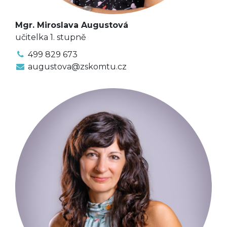
Mgr. Miroslava Augustová
učitelka 1. stupně
499 829 673
augustova@zskomtu.cz