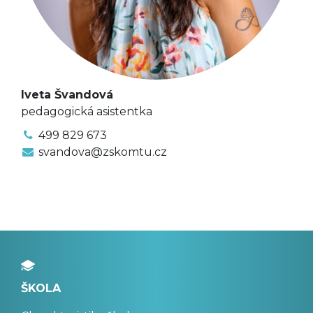
Iveta Švandová
pedagogická asistentka
499 829 673
svandova@zskomtu.cz
ŠKOLA