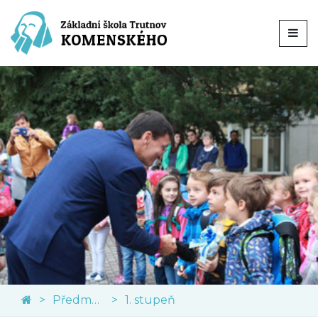
Předměty
1. stupeň