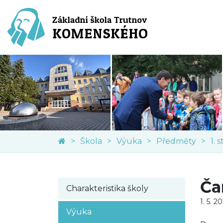
Škola
Výuka
Předměty
1. 
Ča
Charakteristika školy
1. 5. 2
Výuka