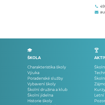
49
au
ŠKOLA
AKTI
Charakteristika školy
Školn
Výuka
Techn
Poradenské služby
Školn
Vybavení školy
Zájm
Školní družina a klub
Kurz
Školní jídelna
Letní
Historie školy
Pozo