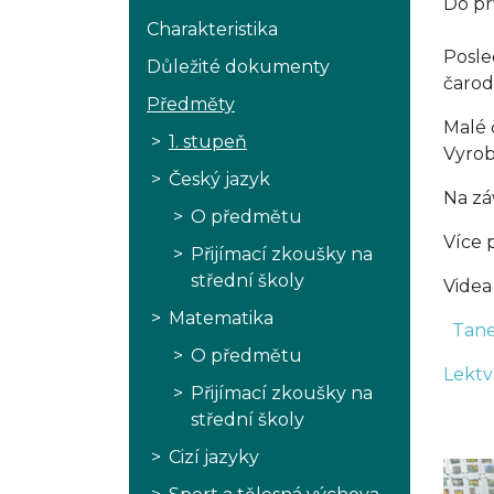
Do pr
Charakteristika
Posle
Důležité dokumenty
čarodě
Předměty
Malé 
1. stupeň
Vyrobi
Český jazyk
Na záv
O předmětu
Více 
Přijímací zkoušky na
střední školy
Videa
Matematika
Tane
O předmětu
Lektv
Přijímací zkoušky na
střední školy
Cizí jazyky