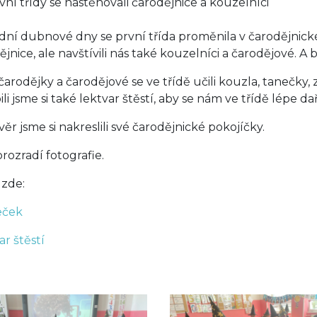
vní třídy se nastěhovali čarodějnice a kouzelníci
dní dubnové dny se první třída proměnila v čarodějnic
jnice, ale navštívili nás také kouzelníci a čarodějové. A b
čarodějky a čarodějové se ve třídě učili kouzla, tanečky, z
li jsme si také lektvar štěstí, aby se nám ve třídě lépe dař
ěr jsme si nakreslili své čarodějnické pokojíčky.
prozradí fotografie.
 zde:
ček
ar štěstí