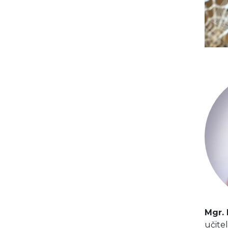
Mgr.
učite