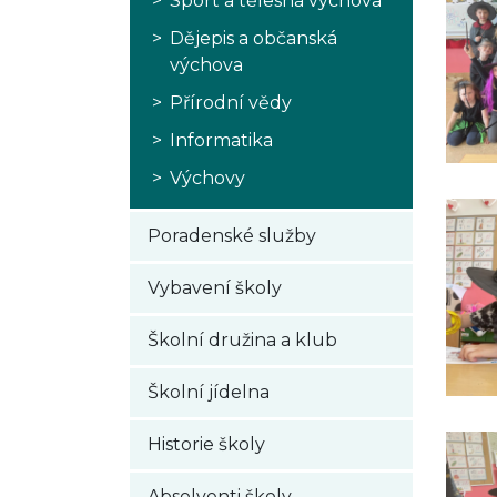
Sport a tělesná výchova
Dějepis a občanská
výchova
Přírodní vědy
Informatika
Výchovy
Poradenské služby
Vybavení školy
Školní družina a klub
Školní jídelna
Historie školy
Absolventi školy