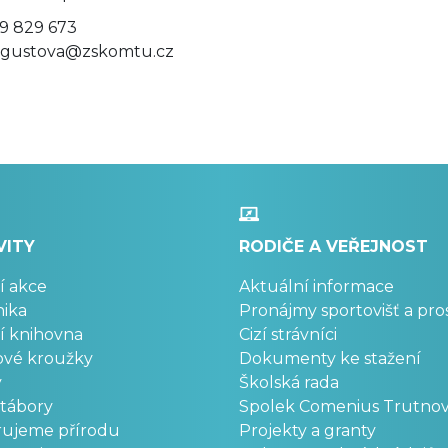
9 829 673
gustova@zskomtu.cz
VITY
RODIČE A VEŘEJNOST
í akce
Aktuální informace
ika
Pronájmy sportovišť a pro
í knihovna
Cizí strávníci
ové kroužky
Dokumenty ke stažení
y
Školská rada
 tábory
Spolek Comenius Trutno
rujeme přírodu
Projekty a granty