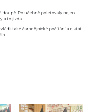
ké doupě. Po učebně poletovaly nejen
yla to jízda!
vládli také čarodějnické počítání a diktát.
ilo.