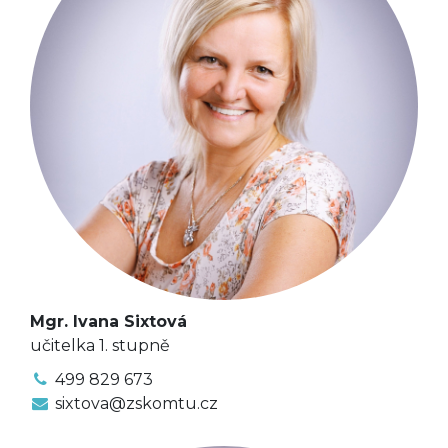
Mgr. Ivana Sixtová
učitelka 1. stupně
499 829 673
sixtova@zskomtu.cz