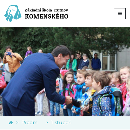
Předměty
1. stupeň