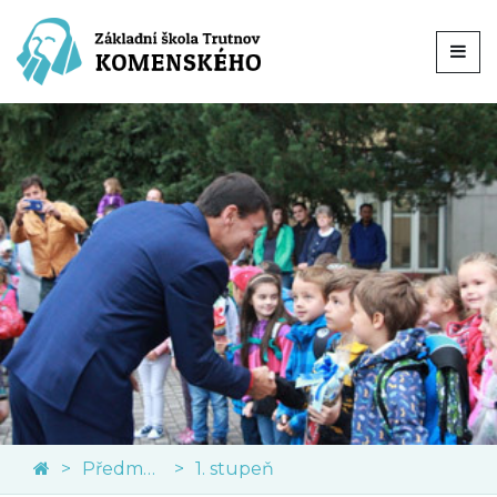
Předměty
1. stupeň