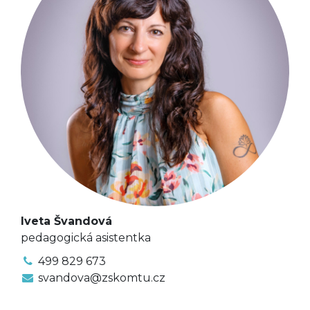
Iveta Švandová
pedagogická asistentka
499 829 673
svandova@zskomtu.cz