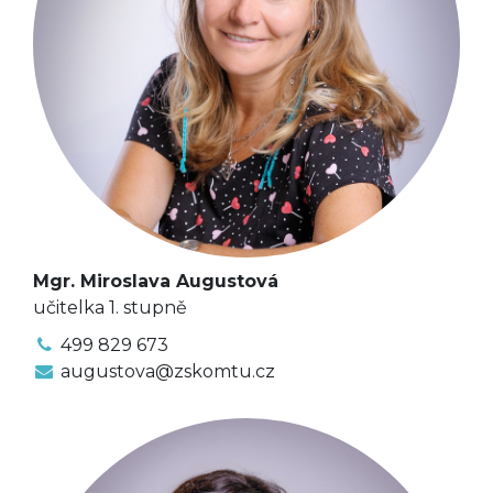
Mgr. Miroslava Augustová
učitelka 1. stupně
499 829 673
augustova@zskomtu.cz