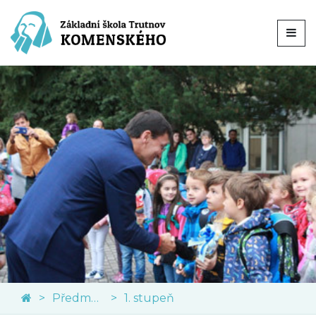
Předměty
1. stupeň