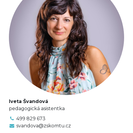
Iveta Švandová
pedagogická asistentka
499 829 673
svandova@zskomtu.cz