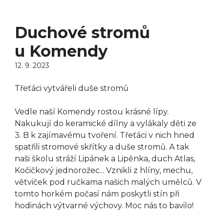
Duchové stromů
u Komendy
12. 9. 2023
Třeťáci vytvářeli duše stromů
Vedle naší Komendy rostou krásné lípy.
Nakukují do keramické dílny a vylákaly děti ze
3. B k zajímavému tvoření. Třeťáci v nich hned
spatřili stromové skřítky a duše stromů. A tak
naši školu stráží Lipánek a Lipěnka, duch Atlas,
Kočičkový jednorožec... Vznikli z hlíny, mechu,
větviček pod ručkama našich malých umělců. V
tomto horkém počasí nám poskytli stín při
hodinách výtvarné výchovy. Moc nás to bavilo!