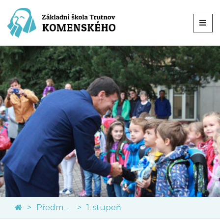
Předměty
1. stupeň