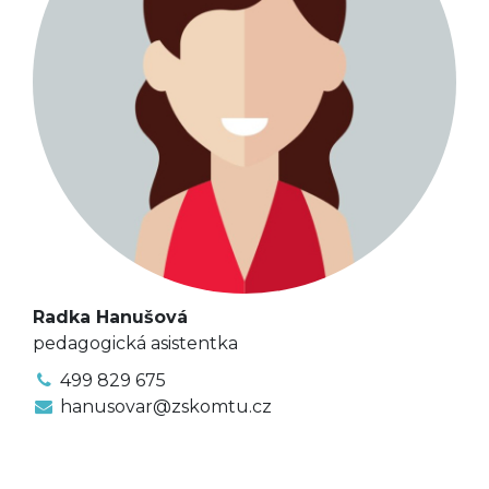
Radka Hanušová
pedagogická asistentka
499 829 675
hanusovar@zskomtu.cz