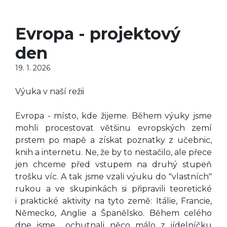
Evropa - projektový
den
19. 1. 2026
Výuka v naší režii
Evropa - místo, kde žijeme. Během výuky jsme
mohli procestovat většinu evropských zemí
prstem po mapě a získat poznatky z učebnic,
knih a internetu. Ne, že by to nestačilo, ale přece
jen chceme před vstupem na druhý stupeň
trošku víc. A tak jsme vzali výuku do "vlastních"
rukou a ve skupinkách si připravili teoretické
i praktické aktivity na tyto země: Itálie, Francie,
Německo, Anglie a Španělsko. Během celého
dne jsme ochutnali něco málo z jídelníčku