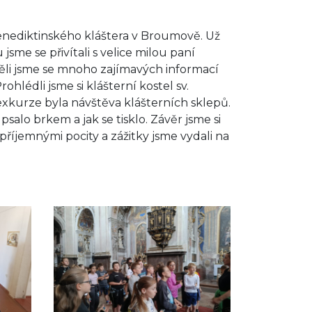
 benediktinského kláštera v Broumově. Už
me se přivítali s velice milou paní
ěli jsme se mnoho zajímavých informací
ohlédli jsme si klášterní kostel sv.
exkurze byla návštěva klášterních sklepů.
e psalo brkem a jak se tisklo. Závěr jsme si
íjemnými pocity a zážitky jsme vydali na