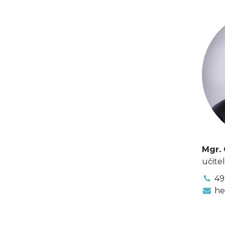
Mgr.
učite
49
he