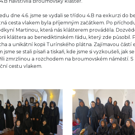
 4.B navštívila Broumovský klášter.
ředu dne 4.6. jsme se vydali se třídou 4.B na exkurzi do
ná cesta vlakem byla příjemným začátkem. Po příchodu js
dkyní Martinou, která nás klášterem prováděla. Dozvěd
orii kláštera ao benediktinském řádu, který zde působil. Pr
cha a unikátní kopii Turínského plátna. Zajímavou částí 
jsme se stali písaři a tiskaři, kde jsme si vyzkoušeli, jak s
řili zmrzlinou a rozchodem na broumovském náměstí. S př
ční cestu vlakem.