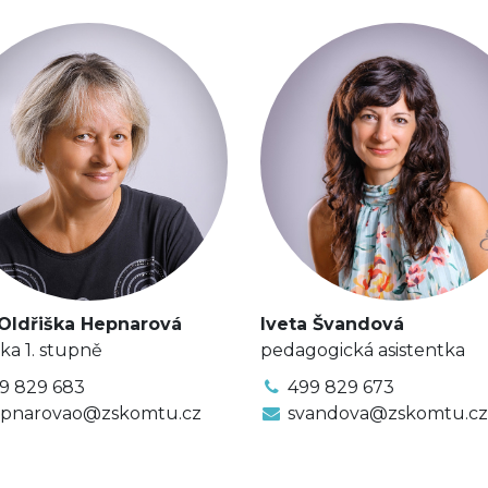
 Oldřiška Hepnarová
Iveta Švandová
lka 1. stupně
pedagogická asistentka
9 829 683
499 829 673
pnarovao@zskomtu.cz
svandova@zskomtu.cz