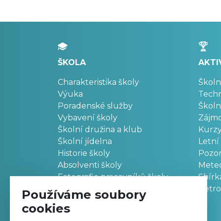
ŠKOLA
AKTI
Charakteristika školy
Školn
Výuka
Techn
Poradenské služby
Školn
Vybavení školy
Zájm
Školní družina a klub
Kurz
Školní jídelna
Letní
Historie školy
Pozo
Absolventi školy
Meteo
Fotografie pracovníků školy
Sbírk
Retr
Používáme soubory
cookies