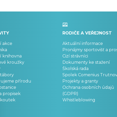
VITY
RODIČE A VEŘEJNOST
í akce
Aktuální informace
ika
Pronájmy sportovišť a pro
í knihovna
Cizí strávníci
ové kroužky
Dokumenty ke stažení
y
Školská rada
 tábory
Spolek Comenius Trutno
rujeme přírodu
Projekty a granty
stanice
Ochrana osobních údajů
a propisek
(GDPR)
okoutek
Whistleblowing