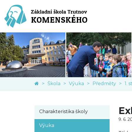
Škola
Výuka
Předměty
1. 
Ex
Charakteristika školy
9. 6. 2
Výuka