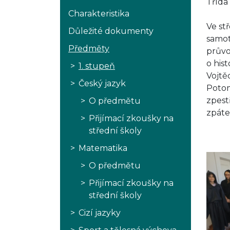
Třída
Charakteristika
Ve st
Důležité dokumenty
samot
Předměty
průvo
o hist
1. stupeň
Vojtě
Český jazyk
Potom 
zpest
O předmětu
zpáte
Přijímací zkoušky na
střední školy
Matematika
O předmětu
Přijímací zkoušky na
střední školy
Cizí jazyky