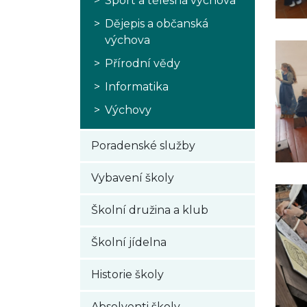
Sport a tělesná výchova
Dějepis a občanská
výchova
Přírodní vědy
Informatika
Výchovy
Poradenské služby
Vybavení školy
Školní družina a klub
Školní jídelna
Historie školy
Absolventi školy