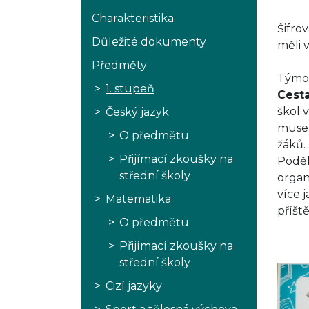
Charakteristika
Šifro
Důležité dokumenty
měli v
Předměty
Týmov
1. stupeň
Cest
škol 
Český jazyk
musel
O předmětu
žáků.
Přijímací zkoušky na
Poděk
střední školy
organ
více j
Matematika
příště
O předmětu
Přijímací zkoušky na
střední školy
Cizí jazyky