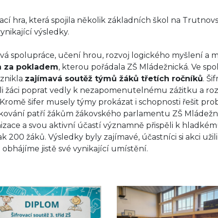
vací hra, která spojila několik základních škol na Trutnov
ynikající výsledky.
á spolupráce, učení hrou, rozvoj logického myšlení a mo
a za pokladem
, kterou pořádala ZŠ Mládežnická. Ve spo
vznikla
zajímavá soutěž týmů žáků třetích ročníků
. Š
i žáci poprat vedly k nezapomenutelnému zážitku a rozh
 Kromě šifer musely týmy prokázat i schopnosti řešit pr
ování patří žákům žákovského parlamentu ZŠ Mládežnická
izace a svou aktivní účastí významně přispěli k hladkém
ak 200 žáků. Výsledky byly zajímavé, účastníci si akci uži
 obhájíme jistě své vynikající umístění.