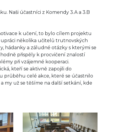
sku. Naši účastníci z Komendy 3.A a 3.B
tivace k učení, to bylo cílem projektu
lupráci několika učitelů trutnovských
ifry, hádanky a záludné otázky s kterými se
odně přispěly k procvičení znalostí
oblémy při vzájemné kooperaci.
, kteří se aktivně zapojili do
u průběhu celé akce, které se účastnilo
li a my už se těšíme na další setkání, kde