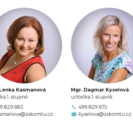
 Lenka Kasmanová
Mgr. Dagmar Kyselová
lka 1. stupně
učitelka 1. stupně
9 829 683
499 829 675
smanova@zskomtu.cz
kyselova@zskomtu.cz