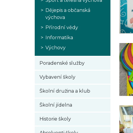
Sport a tělesná výchova
Dějepis a občanská
výchova
Přírodní vědy
Informatika
Výchovy
Poradenské služby
Vybavení školy
Školní družina a klub
Školní jídelna
Historie školy
Absolventi školy