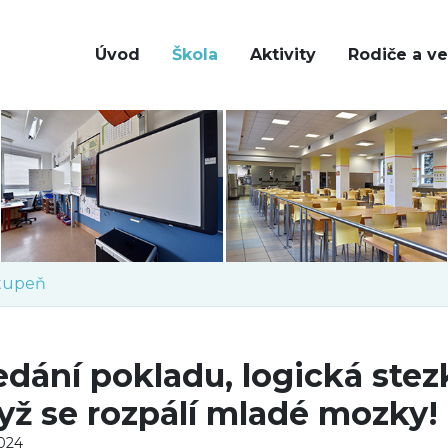
Úvod
Škola
Aktivity
Rodiče a ve
stupeň
edání pokladu, logická stez
yž se rozpálí mladé mozky!
2024