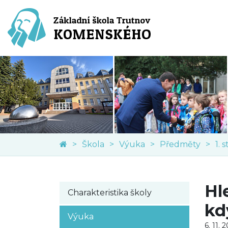
Škola
Výuka
Předměty
1. 
Hl
Charakteristika školy
kd
Výuka
6. 11. 