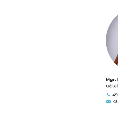
Mgr.
učite
49
ka