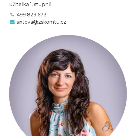
učitelka 1. stupně
499 829 673
sixtova@zskomtu.cz