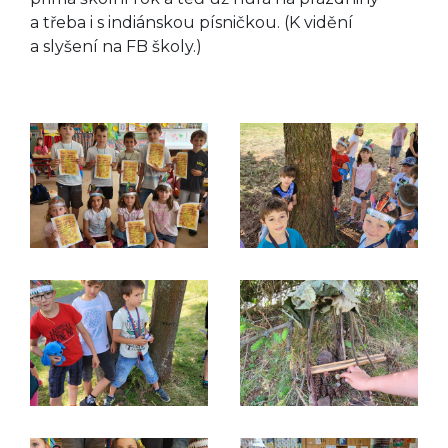
a třeba i s indiánskou písničkou. (K vidění
a slyšení na FB školy.)