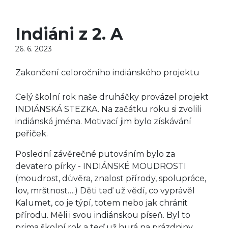
Indiáni z 2. A
26. 6. 2023
Zakončení celoročního indiánského projektu
Celý školní rok naše druháčky provázel projekt
INDIÁNSKÁ STEZKA. Na začátku roku si zvolili
indiánská jména. Motivací jim bylo získávání
peříček.
Poslední závěrečné putováním bylo za
devatero pírky - INDIÁNSKÉ MOUDROSTI
(moudrost, důvěra, znalost přírody, spolupráce,
lov, mrštnost….) Děti teď už vědí, co vyprávěl
Kalumet, co je týpí, totem nebo jak chránit
přírodu. Měli i svou indiánskou píseň. Byl to
prima školní rok a teď už hurá na prázdniny