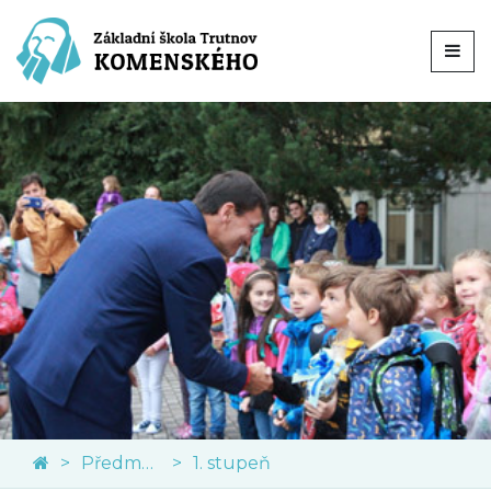
Předměty
1. stupeň