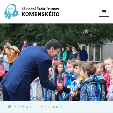
Předměty
1. stupeň