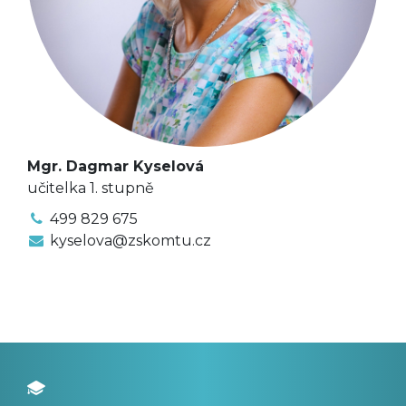
Mgr. Dagmar Kyselová
učitelka 1. stupně
499 829 675
kyselova@zskomtu.cz