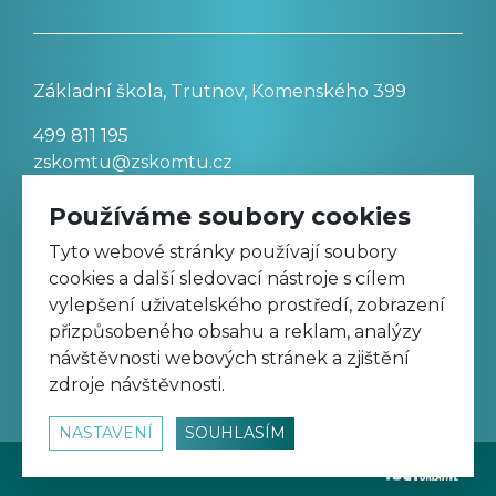
Základní škola, Trutnov, Komenského 399
499 811 195
zskomtu@zskomtu.cz
Používáme soubory cookies
Prohlášení o přístupnosti stránek
Tyto webové stránky používají soubory
cookies a další sledovací nástroje s cílem
Nastavení cookies
vylepšení uživatelského prostředí, zobrazení
přizpůsobeného obsahu a reklam, analýzy
návštěvnosti webových stránek a zjištění
Sledujte nás na Facebooku
zdroje návštěvnosti.
NASTAVENÍ
SOUHLASÍM
© 2026
www.zskomtu.cz