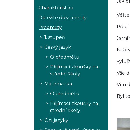
Jak d
Charakteristika
Věřte 
Důležité dokumenty
Před 
Předměty
1. stupeň
Jarní 
Český jazyk
Každý
O předmětu
vyluš
Přijímací zkoušky na
Vše d
střední školy
Matematika
Vílu 
O předmětu
Byl t
Přijímací zkoušky na
střední školy
Cizí jazyky