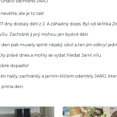
ruháčci zachránili JARO
nevěřte, ale je to tak!
17 dny dostaly děti z 2. A záhadný dopis. Byl od skřítka 
vílu. Zachránit ji prý mohou jen bystré děti.
 den pak musely splnit nějaký úkol a ten jim odkryl jedn
tily právě dnes a mohly se vydat hledat Jarní vílu.
obře dopadlo!
děti našly, zachránily a jarním klíčem odemkly JARO, kte
o prima den.