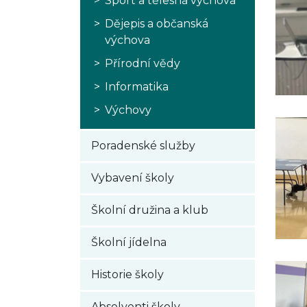
Sport a tělesná výchova
Dějepis a občanská
výchova
Přírodní vědy
Informatika
Výchovy
Poradenské služby
Vybavení školy
Školní družina a klub
Školní jídelna
Historie školy
Absolventi školy