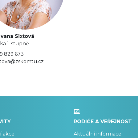
Ivana Sixtová
lka 1. stupně
9 829 673
xtova@zskomtu.cz
VITY
RODIČE A VEŘEJNOST
í akce
Aktuální informace