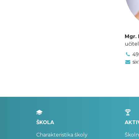
Mgr. 
učite
49
si
ŠKOLA
AKTI
Charakteristika školy
Školn