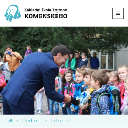
Předměty
1. stupeň