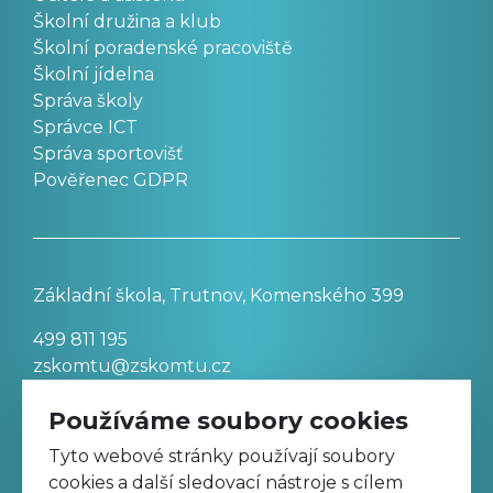
Školní družina a klub
Školní poradenské pracoviště
Školní jídelna
Správa školy
Správce ICT
Správa sportovišť
Pověřenec GDPR
Základní škola, Trutnov, Komenského 399
499 811 195
zskomtu@zskomtu.cz
Používáme soubory cookies
Prohlášení o přístupnosti stránek
Tyto webové stránky používají soubory
cookies a další sledovací nástroje s cílem
Nastavení cookies