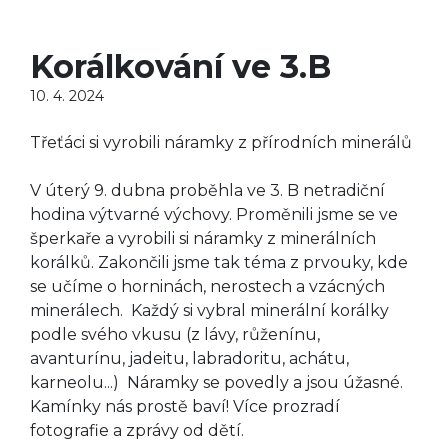
Korálkování ve 3.B
10. 4. 2024
Třeťáci si vyrobili náramky z přírodních minerálů
V úterý 9. dubna proběhla ve 3. B netradiční
hodina výtvarné výchovy. Proměnili jsme se ve
šperkaře a vyrobili si náramky z minerálních
korálků. Zakončili jsme tak téma z prvouky, kde
se učíme o horninách, nerostech a vzácných
minerálech. Každý si vybral minerální korálky
podle svého vkusu (z lávy, růženínu,
avanturínu, jadeitu, labradoritu, achátu,
karneolu...) Náramky se povedly a jsou úžasné.
Kamínky nás prostě baví! Více prozradí
fotografie a zprávy od dětí.