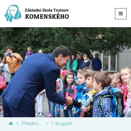
Předměty
1. stupeň