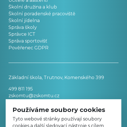
Učitelé a asistenti
Školní družina a klub
Školní poradenské pracoviště
Školní jídelna
Správa školy
Správce ICT
Správa sportovišť
Pověřenec GDPR
Základní škola, Trutnov, Komenského 399
499 811 195
zskomtu@zskomtu.cz
Používáme soubory cookies
Prohlášení o přístupnosti stránek
Tyto webové stránky používají soubory
cookies a další sledovací nástroje s cílem