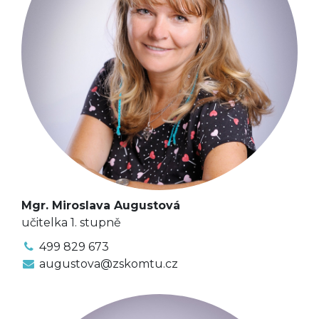
Mgr. Miroslava Augustová
učitelka 1. stupně
499 829 673
augustova@zskomtu.cz